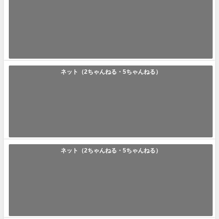
「嫌儲」の使い方や意味、例文や類義語を徹底解説！
嫌儲(けんちょ/けんもう/いやもう) ｢嫌儲｣とは｢ネットを使った金儲けを嫌
うといった意味のネットス...
2024年1月1日
ネット（2ちゃんねる・5ちゃんねる）
「宇宙猫」の使い方や意味、例文や類義語を徹底解説！
宇宙猫(うちゅうねこ) ｢宇宙猫｣とは｢宇宙と猫のコラボ的な面白画像の総
称｣です。ネット世界は昔から...
2023年12月30日
ネット（2ちゃんねる・5ちゃんねる）
「vipper」の使い方や意味、例文や類義語を徹底解説！
vipper(びっぱー/ゔぃっぱー) ｢vipper｣とは｢ネット掲示板・2ちゃんねるの
『ニュース速...
2023年12月7日