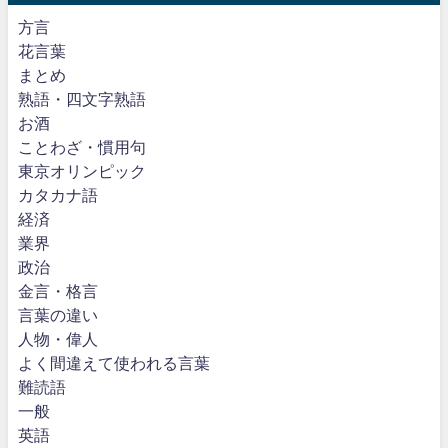
方言
花言葉
まとめ
熟語・四文字熟語
お酒
ことわざ・慣用句
東京オリンピック
カタカナ語
経済
業界
政治
金言・格言
言葉の違い
人物・偉人
よく間違えて使われる言葉
難読語
一般
英語