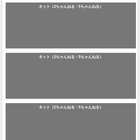
ネット（2ちゃんねる・5ちゃんねる）
「迷惑系」の使い方や意味、例文や類義語を徹底解説！
迷惑系(めいわくけい) ｢迷惑系｣とは｢アクセス数稼ぎや目立ちたい目的で
飲食店やコンビニなどで迷惑行...
2023年11月18日
ネット（2ちゃんねる・5ちゃんねる）
「食い尽くし系」の使い方や意味、例文や類義語を徹底解説！
食い尽くし系(くいつくしけい) ｢食い尽くし系｣とは｢複数人で食事をする
際に自分だけの量では物足りず...
2023年11月16日
ネット（2ちゃんねる・5ちゃんねる）
「好兄弟」の使い方や意味、例文や類義語を徹底解説！
好兄弟(ハオションディ) ｢好兄弟｣とは｢中国語で『兄弟』『親友』などの
意味を持つネットスラング｣で...