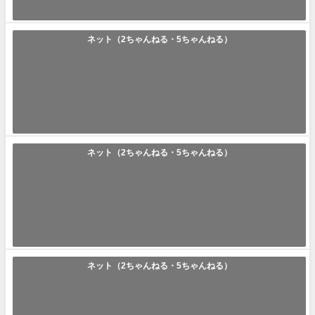
2023年11月15日
ネット（2ちゃんねる・5ちゃんねる）
「作画崩壊」の使い方や意味、例文や類義語を徹底解説！
作画崩壊(さくがほうかい) ｢作画崩壊｣とは｢キャラクターの指が1本多く6
本になっているや背景が適当...
2023年11月15日
ネット（2ちゃんねる・5ちゃんねる）
「炎上系」の使い方や意味、例文や類義語を徹底解説！
炎上系(えんじょうけい) ｢炎上系｣とは｢ネット上で過激な言動や不快な態
度などをして世間から反感を持...
2023年11月14日
ネット（2ちゃんねる・5ちゃんねる）
「AFK」の使い方や意味、例文や類義語を徹底解説！
AFK(エーエフケー/アフク/アフケ) ｢AFK｣とは｢ネットゲームなどを一時中