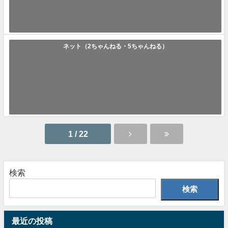
断すると仲間に伝える...
2023年11月2日
ネット（2ちゃんねる・5ちゃんねる）
「裏山」の使い方や意味、例文や類義語を徹底解説！
裏山(うらやま) ｢裏山｣とは｢優れている相手への羨望となる”羨ましい気持
ち”のネットスラング｣です...
2022年9月21日
1 / 22
検索
検索
最近の投稿