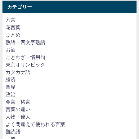
カテゴリー
方言
花言葉
まとめ
熟語・四文字熟語
お酒
ことわざ・慣用句
東京オリンピック
カタカナ語
経済
業界
政治
金言・格言
言葉の違い
人物・偉人
よく間違えて使われる言葉
難読語