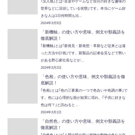
｢没入感｣とは｢音楽やゲームなど自分の好きな趣味の
世界などに没頭している状態｣です。本当にゲーム好
きな人は1日何時間も出...
2024年3月5日
「新機軸」の使い方や意味、例文や類義語を
徹底解説！
｢新機軸｣とは｢新発見・新発想・革新など従来とは違
った方法や計画｣です。新製品の記者会見などで勢い
がある野心家社長などが...
2024年3月2日
「色相」の使い方や意味、例文や類義語を徹
底解説！
｢色相｣とは｢色の三要素の一つで色合いや色調の事｣で
す。色には心理的な面が如実に現れ、｢子供に好きな
色は何？｣と訊ねると...
2024年3月1日
「自然色」の使い方や意味、例文や類義語を
徹底解説！
｢自然色｣とは｢人間の髪や肌に植物や動物の色など自