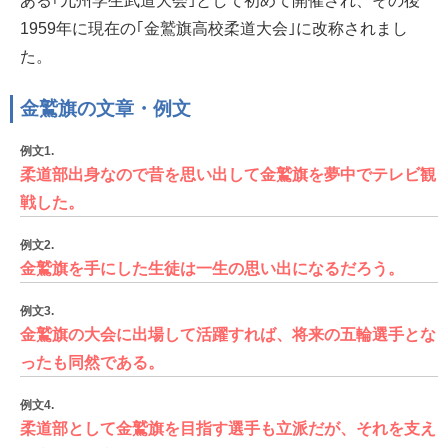
ある｢九州学生武道大会｣として初めて開催され、その後
1959年に現在の｢金鷲旗高校柔道大会｣に改称されまし
た。
金鷲旗の文章・例文
例文1.
柔道部出身なので昔を思い出して金鷲旗を夢中でテレビ観
戦した。
例文2.
金鷲旗を手にした生徒は一生の思い出になるだろう。
例文3.
金鷲旗の大会に出場して活躍すれば、将来の五輪選手とな
ったも同然である。
例文4.
柔道部として金鷲旗を目指す選手も立派だが、それを支え