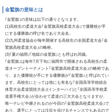
金鷲旗の意味とは
｢金鷲旗｣の意味は以下の通りとなります。
(1)高校生の柔道大会｢金鷲旗高校柔道大会｣で優勝校が手
にする優勝旗の呼び名であり大会名。
(2)九州柔道協会が毎年開催する高校生の全国柔道大会｢金
鷲旗高校柔道大会｣の略称。
(3)｢夏の福岡｣｢地獄の金鷲旗｣とも呼ばれ同義。
｢金鷲旗｣は毎年7月下旬に福岡市で開催される高校生の柔
道オープントーナメント｢金鷲旗高校柔道大会｣の略称であ
り、また優勝校が手にする優勝旗が｢金鷲旗｣と呼ばれてい
ます。高校生にとっては他にも有名な｢全国高等学校総合
体育大会柔道競技大会｣(インターハイ)と｢全国高等学校柔
道選手権大会｣が合わせて柔道の三大大会となりますが、
唯一テレビ中継されるのが今回の｢金鷲旗高校柔道大会｣で
あり、選手にとっては注目を浴びるチャンスでもあるので