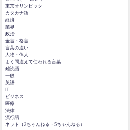
東京オリンピック
カタカナ語
経済
業界
政治
金言・格言
言葉の違い
人物・偉人
よく間違えて使われる言葉
難読語
一般
英語
IT
ビジネス
医療
法律
流行語
ネット（2ちゃんねる・5ちゃんねる）