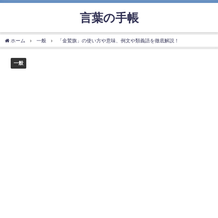
言葉の手帳
ホーム
一般
「金鷲旗」の使い方や意味、例文や類義語を徹底解説！
一般