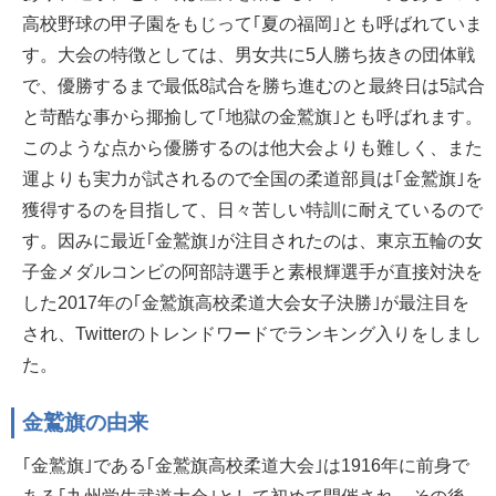
高校野球の甲子園をもじって｢夏の福岡｣とも呼ばれていま
す。大会の特徴としては、男女共に5人勝ち抜きの団体戦
で、優勝するまで最低8試合を勝ち進むのと最終日は5試合
と苛酷な事から揶揄して｢地獄の金鷲旗｣とも呼ばれます。
このような点から優勝するのは他大会よりも難しく、また
運よりも実力が試されるので全国の柔道部員は｢金鷲旗｣を
獲得するのを目指して、日々苦しい特訓に耐えているので
す。因みに最近｢金鷲旗｣が注目されたのは、東京五輪の女
子金メダルコンビの阿部詩選手と素根輝選手が直接対決を
した2017年の｢金鷲旗高校柔道大会女子決勝｣が最注目を
され、Twitterのトレンドワードでランキング入りをしまし
た。
金鷲旗の由来
｢金鷲旗｣である｢金鷲旗高校柔道大会｣は1916年に前身で