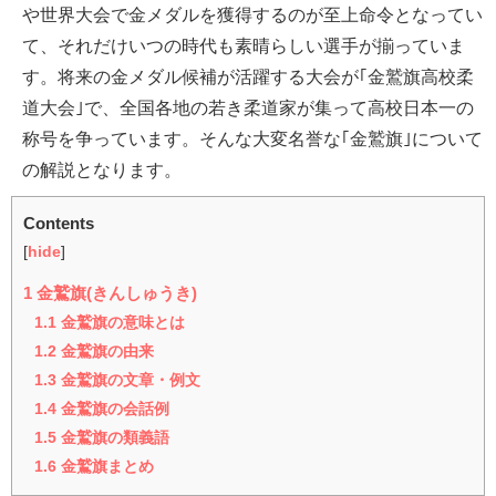
や世界大会で金メダルを獲得するのが至上命令となってい
て、それだけいつの時代も素晴らしい選手が揃っていま
す。将来の金メダル候補が活躍する大会が｢金鷲旗高校柔
道大会｣で、全国各地の若き柔道家が集って高校日本一の
称号を争っています。そんな大変名誉な｢金鷲旗｣について
の解説となります。
Contents
[
hide
]
1
金鷲旗(きんしゅうき)
1.1
金鷲旗の意味とは
1.2
金鷲旗の由来
1.3
金鷲旗の文章・例文
1.4
金鷲旗の会話例
1.5
金鷲旗の類義語
1.6
金鷲旗まとめ