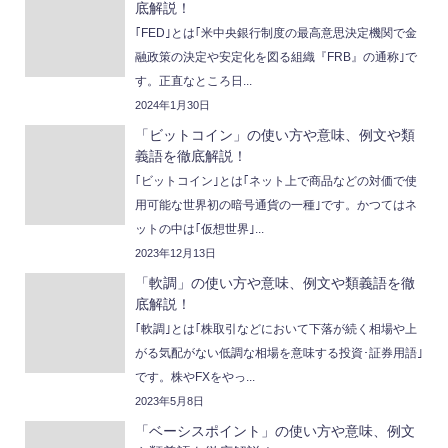
底解説！
｢FED｣とは｢米中央銀行制度の最高意思決定機関で金
融政策の決定や安定化を図る組織『FRB』の通称｣で
す。正直なところ日...
2024年1月30日
「ビットコイン」の使い方や意味、例文や類
義語を徹底解説！
｢ビットコイン｣とは｢ネット上で商品などの対価で使
用可能な世界初の暗号通貨の一種｣です。かつてはネ
ットの中は｢仮想世界｣...
2023年12月13日
「軟調」の使い方や意味、例文や類義語を徹
底解説！
｢軟調｣とは｢株取引などにおいて下落が続く相場や上
がる気配がない低調な相場を意味する投資･証券用語｣
です。株やFXをやっ...
2023年5月8日
「ベーシスポイント」の使い方や意味、例文