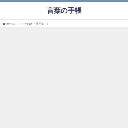
言葉の手帳
ホーム
ことわざ・慣用句
「白羽の矢が立つ」の使い方や意味、例文や類義語を徹底