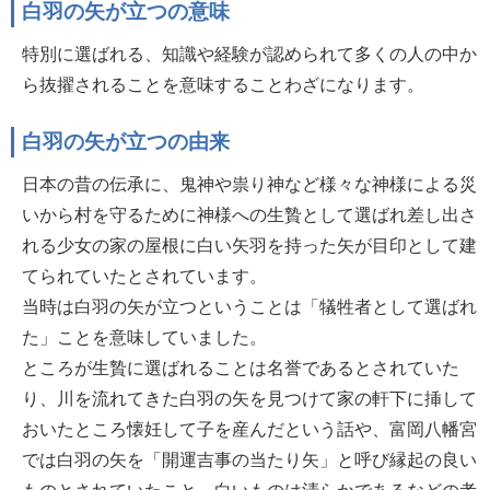
白羽の矢が立つの意味
特別に選ばれる、知識や経験が認められて多くの人の中か
ら抜擢されることを意味することわざになります。
白羽の矢が立つの由来
日本の昔の伝承に、鬼神や祟り神など様々な神様による災
いから村を守るために神様への生贄として選ばれ差し出さ
れる少女の家の屋根に白い矢羽を持った矢が目印として建
てられていたとされています。
当時は白羽の矢が立つということは「犠牲者として選ばれ
た」ことを意味していました。
ところが生贄に選ばれることは名誉であるとされていた
り、川を流れてきた白羽の矢を見つけて家の軒下に挿して
おいたところ懐妊して子を産んだという話や、富岡八幡宮
では白羽の矢を「開運吉事の当たり矢」と呼び縁起の良い