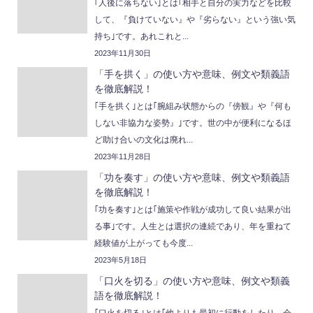
｢人後に落ちない｣とは｢相手と自分の実力などを比較
して、『負けていない』や『劣らない』という強い気
持ち｣です。あれこれと...
2023年11月30日
「手を拱く」の使い方や意味、例文や類義語
を徹底解説！
｢手を拱く｣とは｢腕組み状態からの『傍観』や『何も
しない非協力な姿勢』｣です。世の中が便利になるほ
ど助け合いの文化は廃れ...
2023年11月28日
「功を奏す」の使い方や意味、例文や類義語
を徹底解説！
｢功を奏す｣とは｢施策や作戦が成功して良い結果が出
る事｣です。人生とは選択の連続であり、年を重ねて
経験値が上がっても今度...
2023年5月18日
「口火を切る」の使い方や意味、例文や類義
語を徹底解説！
｢口火を切る｣とは｢他よりも最初に行動をしたり、会