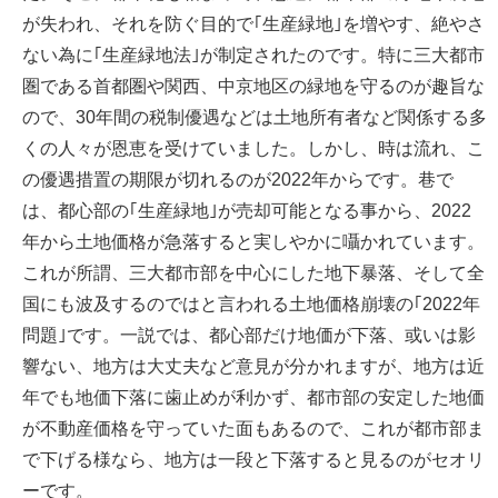
が失われ、それを防ぐ目的で｢生産緑地｣を増やす、絶やさ
ない為に｢生産緑地法｣が制定されたのです。特に三大都市
圏である首都圏や関西、中京地区の緑地を守るのが趣旨な
ので、30年間の税制優遇などは土地所有者など関係する多
くの人々が恩恵を受けていました。しかし、時は流れ、こ
の優遇措置の期限が切れるのが2022年からです。巷で
は、都心部の｢生産緑地｣が売却可能となる事から、2022
年から土地価格が急落すると実しやかに囁かれています。
これが所謂、三大都市部を中心にした地下暴落、そして全
国にも波及するのではと言われる土地価格崩壊の｢2022年
問題｣です。一説では、都心部だけ地価が下落、或いは影
響ない、地方は大丈夫など意見が分かれますが、地方は近
年でも地価下落に歯止めが利かず、都市部の安定した地価
が不動産価格を守っていた面もあるので、これが都市部ま
で下げる様なら、地方は一段と下落すると見るのがセオリ
ーです。