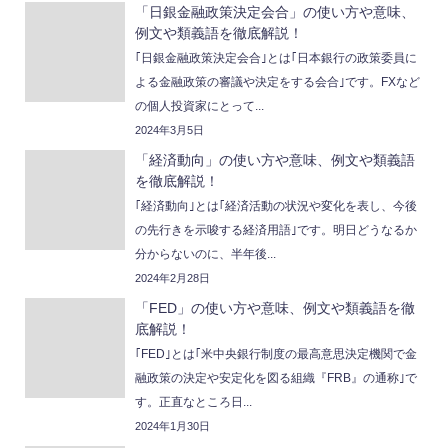
「日銀金融政策決定会合」の使い方や意味、
例文や類義語を徹底解説！
｢日銀金融政策決定会合｣とは｢日本銀行の政策委員に
よる金融政策の審議や決定をする会合｣です。FXなど
の個人投資家にとって...
2024年3月5日
「経済動向」の使い方や意味、例文や類義語
を徹底解説！
｢経済動向｣とは｢経済活動の状況や変化を表し、今後
の先行きを示唆する経済用語｣です。明日どうなるか
分からないのに、半年後...
2024年2月28日
「FED」の使い方や意味、例文や類義語を徹
底解説！
｢FED｣とは｢米中央銀行制度の最高意思決定機関で金
融政策の決定や安定化を図る組織『FRB』の通称｣で
す。正直なところ日...
2024年1月30日