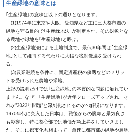
生産緑地の意味とは
｢生産緑地｣の意味は以下の通りとなります。
(1)1974年に東京や大阪、愛知県など主に三大都市圏の
緑地を守る目的で｢生産緑地法｣が制定され、その対象とな
る農地や緑地を｢生産緑地｣と呼ぶ。
(2)生産緑地法による土地制度で、最低30年間は｢生産緑
地｣として維持する代わりに大幅な税制優遇を受けられ
る。
(3)農業継続を条件に、固定資産税の優遇などのメリッ
トを受けられた農地や緑地。
上記の説明だけでは｢生産緑地｣の本質的な問題に触れてい
ません。なぜ、｢生産緑地｣が近年クローズアップされ、そ
れが”2022年問題”と深刻化されるのかの解説になります。
1970年代に突入した日本は、戦後からの脱却と景気良さ
も影響し、特に都心部では地価が急上昇をしていきまし
た。そこに都市化も相まって、急速に都市部の緑地や農地