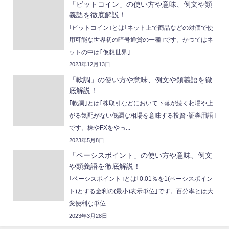
「ビットコイン」の使い方や意味、例文や類
義語を徹底解説！
｢ビットコイン｣とは｢ネット上で商品などの対価で使
用可能な世界初の暗号通貨の一種｣です。かつてはネ
ットの中は｢仮想世界｣...
2023年12月13日
「軟調」の使い方や意味、例文や類義語を徹
底解説！
｢軟調｣とは｢株取引などにおいて下落が続く相場や上
がる気配がない低調な相場を意味する投資･証券用語｣
です。株やFXをやっ...
2023年5月8日
「ベーシスポイント」の使い方や意味、例文
や類義語を徹底解説！
｢ベーシスポイント｣とは｢0.01％を1(ベーシスポイン
ト)とする金利の(最小)表示単位｣です。百分率とは大
変便利な単位...
2023年3月28日