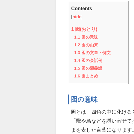
Contents
[
hide
]
1
囮(おとり)
1.1
囮の意味
1.2
囮の由来
1.3
囮の文章・例文
1.4
囮の会話例
1.5
囮の類義語
1.6
囮まとめ
囮の意味
囮とは、四角の中に化ける
「獣や鳥などを誘い寄せて
まを表した言葉になります