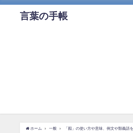
言葉の手帳
ホーム
一般
「囮」の使い方や意味、例文や類義語