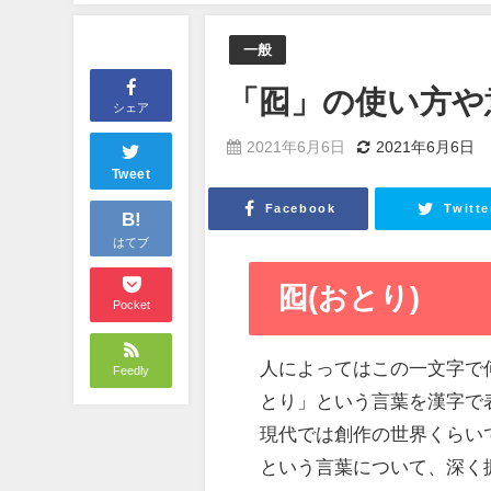
一般
「囮」の使い方や
シェア
2021年6月6日
2021年6月6日
Tweet
Facebook
Twitte
B!
はてブ
囮(おとり)
Pocket
人によってはこの一文字で
Feedly
とり」という言葉を漢字で
現代では創作の世界くらい
という言葉について、深く