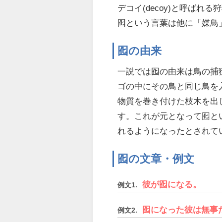
デコイ(decoy)と呼ば
囮という言葉は他に「媒鳥
囮の由来
一説では囮の由来は鳥の捕
ゴの中にその鳥と同じ鳥を
物質を巻き付けた枝木を出
す。これが元となって囮と
れるようになったとされて
囮の文章・例文
彼が囮になる。
例文1.
囮になった彼は無事
例文2.