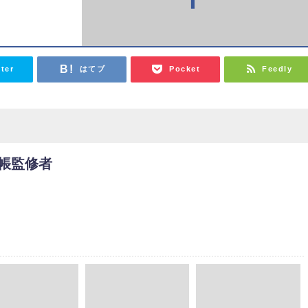
tter
はてブ
Pocket
Feedly
帳監修者