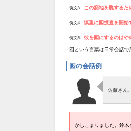
この窮地を脱するた
例文3.
慎重に囮捜査を開始
例文4.
彼を囮にするのはや
例文5.
囮という言葉は日常会話で
囮の会話例
佐藤さん
かしこまりました。鈴木