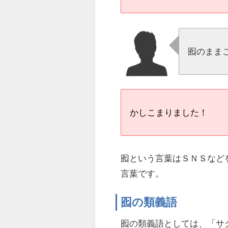
囮のまま
かしこまりました！
囮という言葉はＳＮＳなど
言葉です。
囮の類義語
囮の類義語としては、「サク