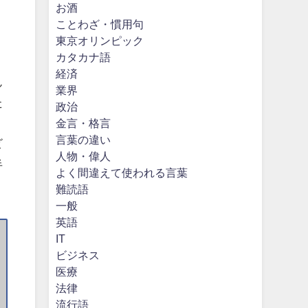
お酒
ことわざ・慣用句
東京オリンピック
カタカナ語
経済
ん
業界
た
政治
金言・格言
言葉の違い
ビ
人物・偉人
半
よく間違えて使われる言葉
難読語
一般
英語
IT
ビジネス
医療
法律
流行語