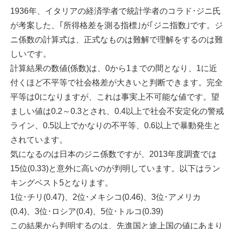
1936年、イタリアの経済学者で統計学者のコラド･ジニ氏
が考案した、｢所得格差を測る指標｣が｢ジニ指数｣です。ジ
ニ係数の計算式は、正式なものは難解で理解をするのは難
しいです。
計算結果の数値(係数)は、0から1までの間となり、1に近
付くほど不平等で社会格差が大きいと判断できます。完全
平等は0になりますが、これは事実上不可能な値です。望
ましい値は0.2～0.3とされ、0.4以上で社会不安定化の警戒
ライン、0.5以上でかなりの不平等、0.6以上で暴動発生と
されています。
気になるのは日本のジニ係数ですが、2013年度調査では
15位(0.33)と意外に高いのが判明しています。以下はラン
キングベスト5となります。
1位･チリ(0.47)、2位･メキシコ(0.46)、3位･アメリカ
(0.4)、3位･ロシア(0.4)、5位･トルコ(0.39)
この結果から判明するのは、先進国と途上国の値にあまり