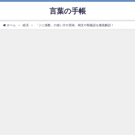
言葉の手帳
ホーム
経済
「ジニ係数」の使い方や意味、例文や類義語を徹底解説！