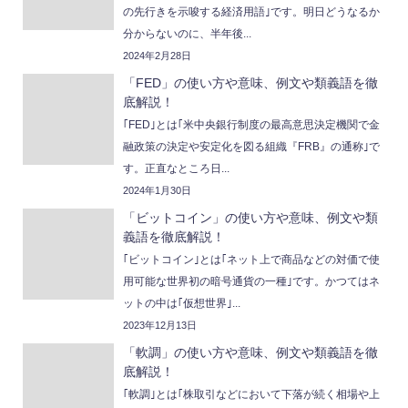
の先行きを示唆する経済用語｣です。明日どうなるか
分からないのに、半年後...
2024年2月28日
「FED」の使い方や意味、例文や類義語を徹
底解説！
｢FED｣とは｢米中央銀行制度の最高意思決定機関で金
融政策の決定や安定化を図る組織『FRB』の通称｣で
す。正直なところ日...
2024年1月30日
「ビットコイン」の使い方や意味、例文や類
義語を徹底解説！
｢ビットコイン｣とは｢ネット上で商品などの対価で使
用可能な世界初の暗号通貨の一種｣です。かつてはネ
ットの中は｢仮想世界｣...
2023年12月13日
「軟調」の使い方や意味、例文や類義語を徹
底解説！
｢軟調｣とは｢株取引などにおいて下落が続く相場や上