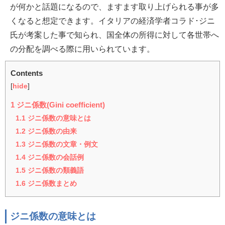
が何かと話題になるので、ますます取り上げられる事が多
くなると想定できます。イタリアの経済学者コラド･ジニ
氏が考案した事で知られ、国全体の所得に対して各世帯へ
の分配を調べる際に用いられています。
Contents
[
hide
]
1
ジニ係数(Gini coefficient)
1.1
ジニ係数の意味とは
1.2
ジニ係数の由来
1.3
ジニ係数の文章・例文
1.4
ジニ係数の会話例
1.5
ジニ係数の類義語
1.6
ジニ係数まとめ
ジニ係数の意味とは