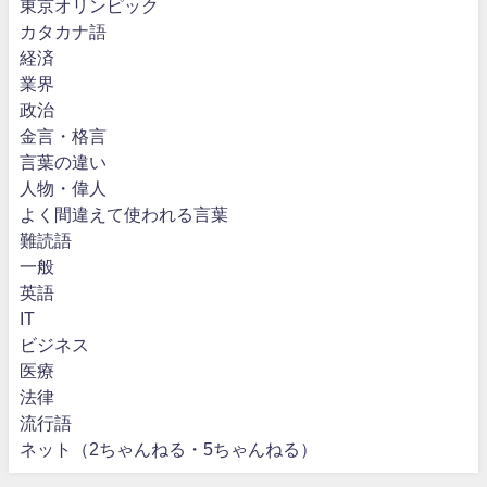
東京オリンピック
カタカナ語
経済
業界
政治
金言・格言
言葉の違い
人物・偉人
よく間違えて使われる言葉
難読語
一般
英語
IT
ビジネス
医療
法律
流行語
ネット（2ちゃんねる・5ちゃんねる）