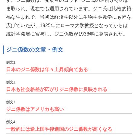
す。ジニ係数は、発案者のコラド･ジニ氏の名前がそのま
ま取られ、現在でも通用されています。ジニ氏は比較的裕
福な生まれで、当初は経済学以外に生物学や数学にも幅を
広げていたが、1925年にローマ大学教授となってからは
統計学発展に寄与し、ジニ係数が1936年に発表された。
ジニ係数の文章・例文
例文1.
日本のジニ係数は年々上昇傾向である
例文2.
日本も社会格差が広がりジニ係数に反映される
例文3.
ジニ係数はアメリカも高い
例文4.
一般的には途上国や後進国のジニ係数が高くなる