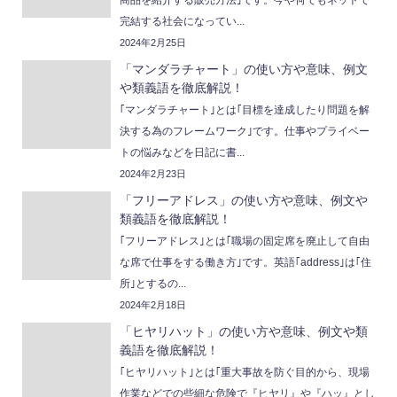
完結する社会になってい...
2024年2月25日
「マンダラチャート」の使い方や意味、例文
や類義語を徹底解説！
｢マンダラチャート｣とは｢目標を達成したり問題を解
決する為のフレームワーク｣です。仕事やプライベー
トの悩みなどを日記に書...
2024年2月23日
「フリーアドレス」の使い方や意味、例文や
類義語を徹底解説！
｢フリーアドレス｣とは｢職場の固定席を廃止して自由
な席で仕事をする働き方｣です。英語｢address｣は｢住
所｣とするの...
2024年2月18日
「ヒヤリハット」の使い方や意味、例文や類
義語を徹底解説！
｢ヒヤリハット｣とは｢重大事故を防ぐ目的から、現場
作業などでの些細な危険で『ヒヤリ』や『ハッ』とし