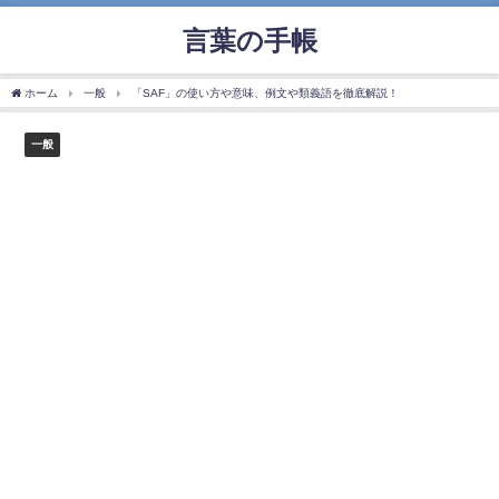
言葉の手帳
ホーム
一般
「SAF」の使い方や意味、例文や類義語を徹底解説！
一般