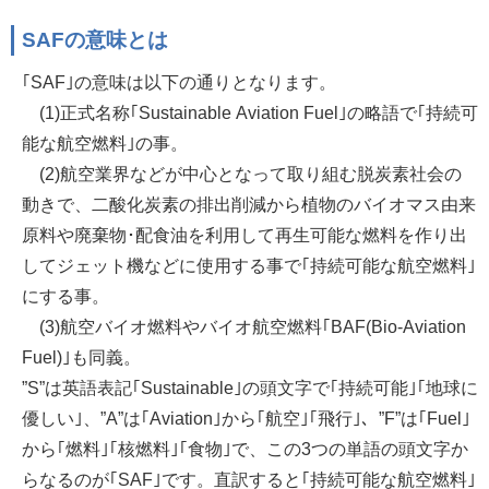
SAFの意味とは
｢SAF｣の意味は以下の通りとなります。
(1)正式名称｢Sustainable Aviation Fuel｣の略語で｢持続可
能な航空燃料｣の事。
(2)航空業界などが中心となって取り組む脱炭素社会の
動きで、二酸化炭素の排出削減から植物のバイオマス由来
原料や廃棄物･配食油を利用して再生可能な燃料を作り出
してジェット機などに使用する事で｢持続可能な航空燃料｣
にする事。
(3)航空バイオ燃料やバイオ航空燃料｢BAF(Bio-Aviation
Fuel)｣も同義。
”S”は英語表記｢Sustainable｣の頭文字で｢持続可能｣｢地球に
優しい｣、”A”は｢Aviation｣から｢航空｣｢飛行｣、”F”は｢Fuel｣
から｢燃料｣｢核燃料｣｢食物｣で、この3つの単語の頭文字か
らなるのが｢SAF｣です。直訳すると｢持続可能な航空燃料｣