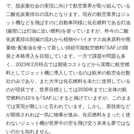
で、脱炭素社会の実現に向けて航空業界が取り組んでいる
二酸化炭素排出の流れとなります。現在の航空業界はジェ
ット機などを飛ばすのに自動車同様に化石燃料である灯油
(厳密には灯油に近い燃料)を使っていますが、昨今の二酸
化炭素排出削減の流れから植物やバイオマス由来原料や廃
棄物･配食油を使って新しい持続可能航空燃料｢SAF｣の開
発と本格導入を目指しています。一方で課題や問題も多
く、2023年2月時点では開発コストなどから実際に航空燃
料としてジェット機に導入しているのは欧米の航空会社数
社のみであり、また大半は化石燃料を未だに使用している
のが現状です。世界目標としては2030年までに全体の航
空燃料の10％を｢SAF｣にすると掲げていますが、このまま
では実現が難しいと言われています。しかし、新技術など
が開発されれば一気に物事が進み、化石燃料をまったく使
わないジェット機が世界中の空を飛び交う未来も夢ではな
いのかも知れません。