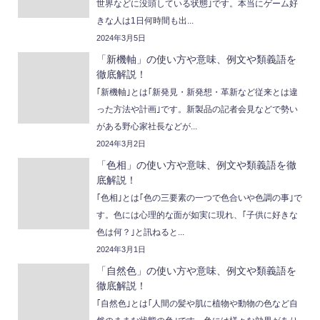
世界などに没頭している状態｣です。本当にゲーム好
きな人は1日何時間も出...
2024年3月5日
「新機軸」の使い方や意味、例文や類義語を
徹底解説！
｢新機軸｣とは｢新発見・新発想・革新など従来とは違
った方法や計画｣です。新製品の記者会見などで勢い
がある野心家社長などが...
2024年3月2日
「色相」の使い方や意味、例文や類義語を徹
底解説！
｢色相｣とは｢色の三要素の一つで色合いや色調の事｣で
す。色には心理的な面が如実に現れ、｢子供に好きな
色は何？｣と訊ねると...
2024年3月1日
「自然色」の使い方や意味、例文や類義語を
徹底解説！
｢自然色｣とは｢人間の髪や肌に植物や動物の色など自