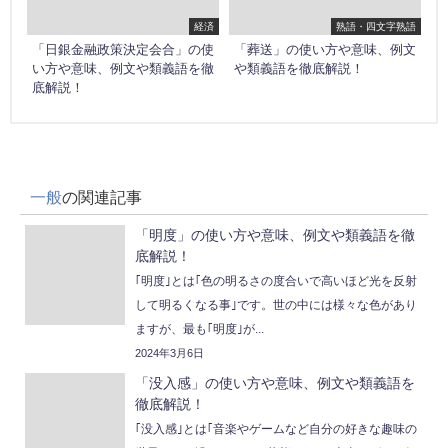
経済
熟語・四文字熟語
「日銀金融政策決定会合」の使
「葬送」の使い方や意味、例文
い方や意味、例文や類義語を徹
や類義語を徹底解説！
底解説！
一般
の関連記事
「明度」の使い方や意味、例文や類義語を徹
底解説！
｢明度｣とは｢色の明るさの度合いで高いほど光を反射
して明るくなる事｣です。世の中には様々な色があり
ますが、最も｢明度｣が...
2024年3月6日
「没入感」の使い方や意味、例文や類義語を
徹底解説！
｢没入感｣とは｢音楽やゲームなど自分の好きな趣味の