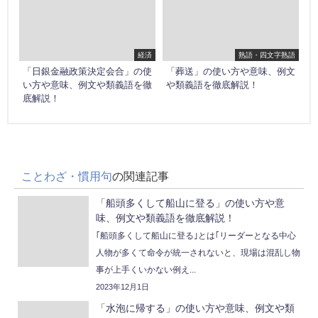
経済
熟語・四文字熟語
「日銀金融政策決定会合」の使
「葬送」の使い方や意味、例文
い方や意味、例文や類義語を徹
や類義語を徹底解説！
底解説！
ことわざ・慣用句
の関連記事
「船頭多くして船山に登る」の使い方や意
味、例文や類義語を徹底解説！
｢船頭多くして船山に登る｣とは｢リーダーとなる中心
人物が多くて命令が統一されないと、現場は混乱し物
事が上手くいかない例え...
2023年12月1日
「水泡に帰する」の使い方や意味、例文や類