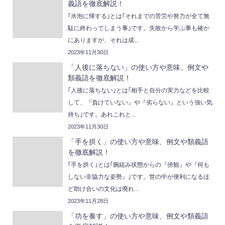
義語を徹底解説！
｢水泡に帰する｣とは｢それまでの苦労や努力が全て無
駄に終わってしまう事｣です。失敗から学ぶ事も確か
にありますが、それは成...
2023年11月30日
「人後に落ちない」の使い方や意味、例文や
類義語を徹底解説！
｢人後に落ちない｣とは｢相手と自分の実力などを比較
して、『負けていない』や『劣らない』という強い気
持ち｣です。あれこれと...
2023年11月30日
「手を拱く」の使い方や意味、例文や類義語
を徹底解説！
｢手を拱く｣とは｢腕組み状態からの『傍観』や『何も
しない非協力な姿勢』｣です。世の中が便利になるほ
ど助け合いの文化は廃れ...
2023年11月28日
「功を奏す」の使い方や意味、例文や類義語