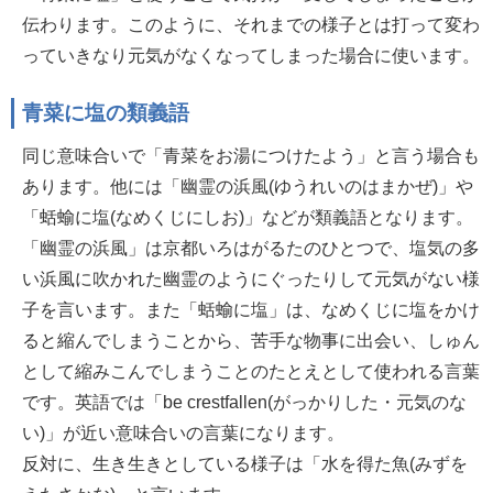
伝わります。このように、それまでの様子とは打って変わ
っていきなり元気がなくなってしまった場合に使います。
青菜に塩の類義語
同じ意味合いで「青菜をお湯につけたよう」と言う場合も
あります。他には「幽霊の浜風(ゆうれいのはまかぜ)」や
「蛞蝓に塩(なめくじにしお)」などが類義語となります。
「幽霊の浜風」は京都いろはがるたのひとつで、塩気の多
い浜風に吹かれた幽霊のようにぐったりして元気がない様
子を言います。また「蛞蝓に塩」は、なめくじに塩をかけ
ると縮んでしまうことから、苦手な物事に出会い、しゅん
として縮みこんでしまうことのたとえとして使われる言葉
です。英語では「be crestfallen(がっかりした・元気のな
い)」が近い意味合いの言葉になります。
反対に、生き生きとしている様子は「水を得た魚(みずを