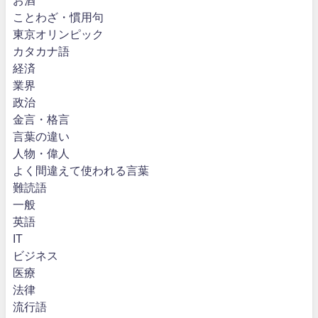
お酒
ことわざ・慣用句
東京オリンピック
カタカナ語
経済
業界
政治
金言・格言
言葉の違い
人物・偉人
よく間違えて使われる言葉
難読語
一般
英語
IT
ビジネス
医療
法律
流行語