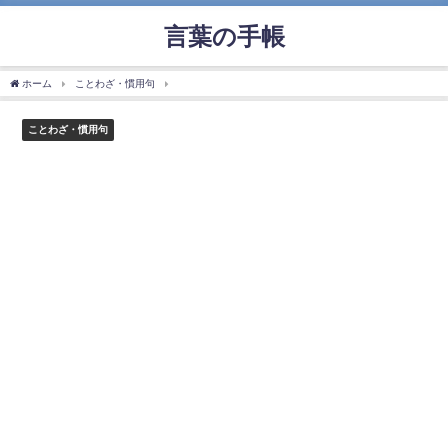
言葉の手帳
ホーム
ことわざ・慣用句
「青菜に塩」の使い方や意味、例文や類義語を徹底解説！
ことわざ・慣用句