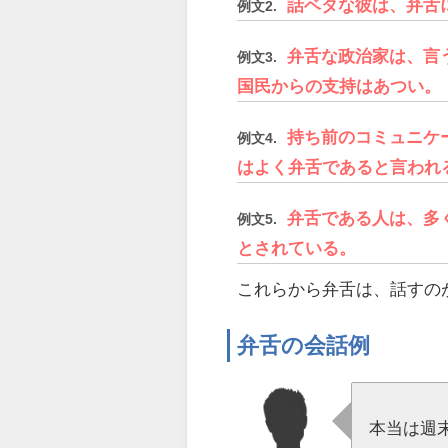
話ベタな彼は、弁舌
例文2.
弁舌な政治家は、言
例文3.
国民からの支持はあつい。
持ち前のコミュニケ
例文4.
はよく弁舌であると言われ
弁舌である人は、多
例文5.
とされている。
これらから弁舌は、話すの
弁舌の会話例
本当は週