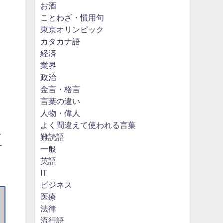
お酒
ことわざ・慣用句
東京オリンピック
カタカナ語
経済
業界
政治
金言・格言
言葉の違い
人物・偉人
よく間違えて使われる言葉
し
難読語
舌
一般
英語
IT
ビジネス
医療
法律
流行語