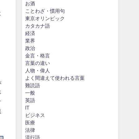
お酒
ことわざ・慣用句
に
東京オリンピック
カタカナ語
経済
業界
政治
金言・格言
言葉の違い
人物・偉人
よく間違えて使われる言葉
が
難読語
事
一般
英語
す
IT
悪
ビジネス
医療
法律
流行語