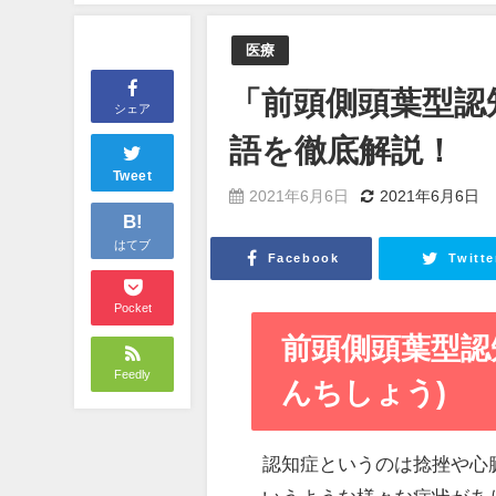
医療
「前頭側頭葉型認
シェア
語を徹底解説！
Tweet
2021年6月6日
2021年6月6日
B!
はてブ
Facebook
Twitte
Pocket
前頭側頭葉型認
Feedly
んちしょう)
認知症というのは捻挫や心