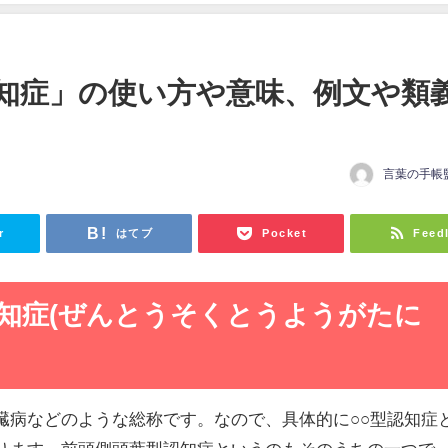
知症」の使い方や意味、例文や類
言葉の手帳
r
はてブ
Pocket
Feed
知症(ぜんとうそくとうようがたに
臓病などのような総称です。なので、具体的に○○型認知症