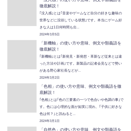
徹底解説！
｢没入感｣とは｢音楽やゲームなど自分の好きな趣味の
世界などに没頭している状態｣です。本当にゲーム好
きな人は1日何時間も出...
2024年3月5日
「新機軸」の使い方や意味、例文や類義語を
徹底解説！
｢新機軸｣とは｢新発見・新発想・革新など従来とは違
った方法や計画｣です。新製品の記者会見などで勢い
がある野心家社長などが...
2024年3月2日
「色相」の使い方や意味、例文や類義語を徹
底解説！
｢色相｣とは｢色の三要素の一つで色合いや色調の事｣で
す。色には心理的な面が如実に現れ、｢子供に好きな
色は何？｣と訊ねると...
2024年3月1日
「自然色」の使い方や意味、例文や類義語を