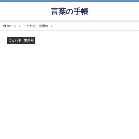
言葉の手帳
ホーム
ことわざ・慣用句
「一目置く」の使い方や意味、例文や類義語を徹底解説！
ことわざ・慣用句