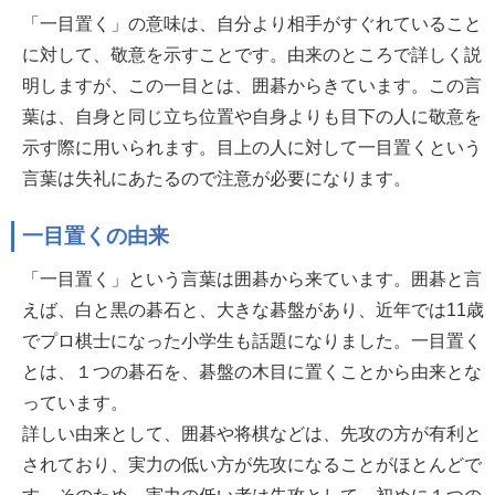
「一目置く」の意味は、自分より相手がすぐれていること
に対して、敬意を示すことです。由来のところで詳しく説
明しますが、この一目とは、囲碁からきています。この言
葉は、自身と同じ立ち位置や自身よりも目下の人に敬意を
示す際に用いられます。目上の人に対して一目置くという
言葉は失礼にあたるので注意が必要になります。
一目置くの由来
「一目置く」という言葉は囲碁から来ています。囲碁と言
えば、白と黒の碁石と、大きな碁盤があり、近年では11歳
でプロ棋士になった小学生も話題になりました。一目置く
とは、１つの碁石を、碁盤の木目に置くことから由来とな
っています。
詳しい由来として、囲碁や将棋などは、先攻の方が有利と
されており、実力の低い方が先攻になることがほとんどで