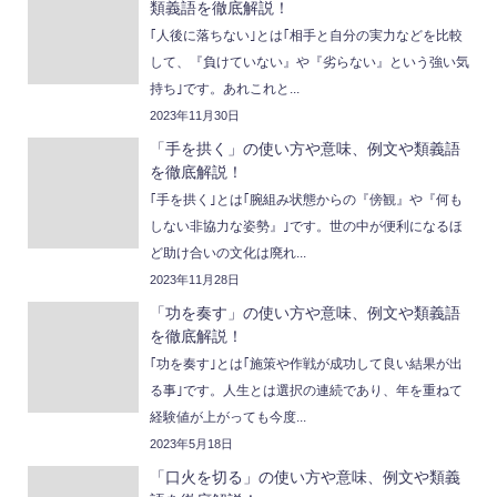
類義語を徹底解説！
｢人後に落ちない｣とは｢相手と自分の実力などを比較
して、『負けていない』や『劣らない』という強い気
持ち｣です。あれこれと...
2023年11月30日
「手を拱く」の使い方や意味、例文や類義語
を徹底解説！
｢手を拱く｣とは｢腕組み状態からの『傍観』や『何も
しない非協力な姿勢』｣です。世の中が便利になるほ
ど助け合いの文化は廃れ...
2023年11月28日
「功を奏す」の使い方や意味、例文や類義語
を徹底解説！
｢功を奏す｣とは｢施策や作戦が成功して良い結果が出
る事｣です。人生とは選択の連続であり、年を重ねて
経験値が上がっても今度...
2023年5月18日
「口火を切る」の使い方や意味、例文や類義