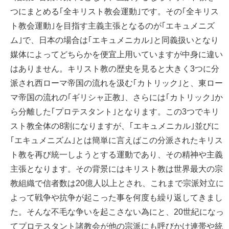
つにまとめる｢全キリスト教会運動｣です。その｢全キリス
ト教会運動｣を目指す主義主張となるのが｢エキュメニズ
ム｣で、日本の場合は｢エキュメニカル｣と同義扱いとなり
媒体によってどちらかを便宜上用いていますが中身に違い
はありません。キリスト教の歴史を見ると大きく3つに分
派され西ローマ帝国の流れを汲む｢カトリック｣と、東ロー
マ帝国の流れの｢ギリシャ正教｣、さらには｢カトリック｣か
ら分離した｢プロテスタント｣となります。この3つでキリ
スト教全体の8割になりますが、｢エキュメニカル｣並びに
｢エキュメニズム｣とは簡単に言えばこの分派されたキリス
ト教を再び統一しようとする運動であり、その精神や主義
主張となります。その背景にはキリスト教は世界最大の宗
教組織で信者数は20億人以上とされ、これまで宗派対立に
よって戦争や抗争が起こった事を何度も繰り返してきまし
た。そんな不毛な争いを起こさない為にと、20世紀になっ
てプロテスタント諸教会が他の宗派にも呼びかけ連帯や統