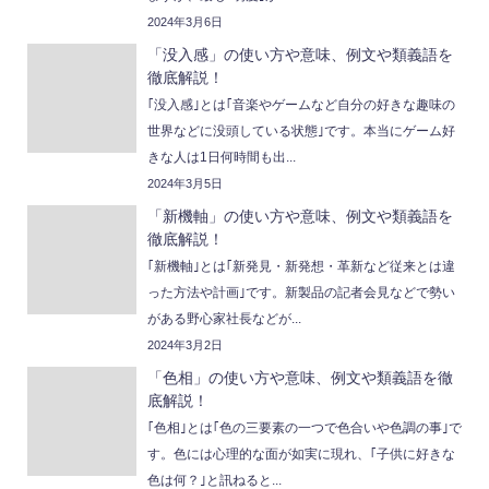
2024年3月6日
「没入感」の使い方や意味、例文や類義語を
徹底解説！
｢没入感｣とは｢音楽やゲームなど自分の好きな趣味の
世界などに没頭している状態｣です。本当にゲーム好
きな人は1日何時間も出...
2024年3月5日
「新機軸」の使い方や意味、例文や類義語を
徹底解説！
｢新機軸｣とは｢新発見・新発想・革新など従来とは違
った方法や計画｣です。新製品の記者会見などで勢い
がある野心家社長などが...
2024年3月2日
「色相」の使い方や意味、例文や類義語を徹
底解説！
｢色相｣とは｢色の三要素の一つで色合いや色調の事｣で
す。色には心理的な面が如実に現れ、｢子供に好きな
色は何？｣と訊ねると...