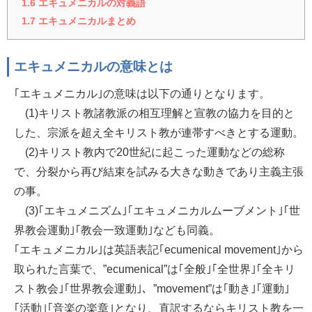
1.6
エキュメニカルの対義語
1.7
エキュメニカルまとめ
エキュメニカルの意味とは
｢エキュメニカル｣の意味は以下の通りとなります。
(1)キリスト教諸教派の相互理解と宣教の協力を目的と
した、宗派を超え全キリスト教が連帯すべきとする運動。
(2)キリスト教内で20世紀に起こった運動などの総称
で、分裂から再び結束を試みる大きな動きであり主義主張
の事。
(3)｢エキュメニズム｣｢エキュメニカルムーブメント｣｢世
界教会運動｣｢教会一致運動｣なども同義。
｢エキュメニカル｣は英語表記｢ecumenical movement｣から
取られた言葉で、”ecumenical”は｢全般｣｢全世界｣｢全キリ
スト教会｣｢世界教会運動｣、”movement”は｢動き｣｢運動｣
｢活動｣｢音楽の楽章｣となり、直訳するならキリスト教を一