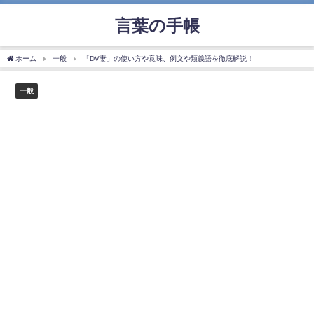
言葉の手帳
ホーム
一般
「DV妻」の使い方や意味、例文や類義語を徹底解説！
一般