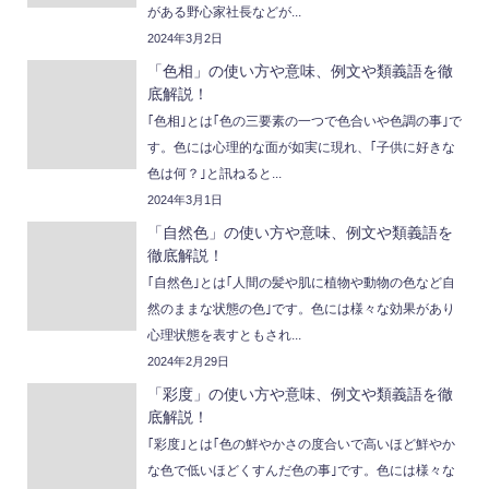
がある野心家社長などが...
2024年3月2日
「色相」の使い方や意味、例文や類義語を徹
底解説！
｢色相｣とは｢色の三要素の一つで色合いや色調の事｣で
す。色には心理的な面が如実に現れ、｢子供に好きな
色は何？｣と訊ねると...
2024年3月1日
「自然色」の使い方や意味、例文や類義語を
徹底解説！
｢自然色｣とは｢人間の髪や肌に植物や動物の色など自
然のままな状態の色｣です。色には様々な効果があり
心理状態を表すともされ...
2024年2月29日
「彩度」の使い方や意味、例文や類義語を徹
底解説！
｢彩度｣とは｢色の鮮やかさの度合いで高いほど鮮やか
な色で低いほどくすんだ色の事｣です。色には様々な