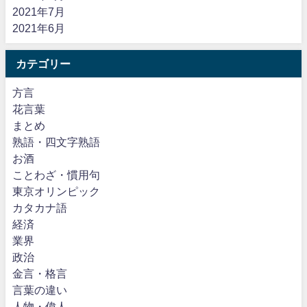
2021年7月
2021年6月
カテゴリー
方言
花言葉
まとめ
熟語・四文字熟語
お酒
ことわざ・慣用句
東京オリンピック
カタカナ語
経済
業界
政治
金言・格言
言葉の違い
人物・偉人