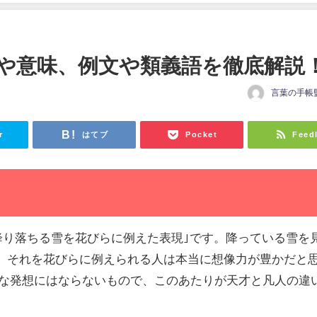
や意味、例文や類義語を徹底解説
言葉の手帳
日
r
はてブ
Pocket
Feed
｢降り落ちる雪を花びらに例えた表現｣です。降っている雪を
、それを花びらに例えられる人は本当に想像力が豊かだと
んな発想にはならないもので、このあたりが天才と凡人の違