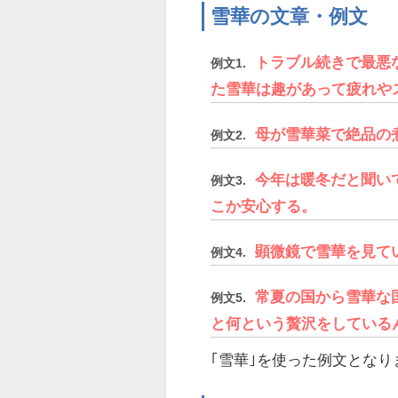
雪華の文章・例文
トラブル続きで最悪
例文1.
た雪華は趣があって疲れや
母が雪華菜で絶品の
例文2.
今年は暖冬だと聞い
例文3.
こか安心する。
顕微鏡で雪華を見て
例文4.
常夏の国から雪華な
例文5.
と何という贅沢をしている
｢雪華｣を使った例文となり