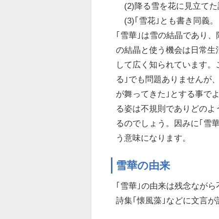
(2)降る雪を花に見立て
(3)｢雪花｣とも書き同義。
｢雪華｣は雪の結晶であり
の結晶と使う機会は日常生
して広く知られています。
る｣でも問題ありませんが
が舞ってきた｣とする事で
る姿は不規則でありどのよ
るのでしょう。因みに｢雪華
う意味になります。
雪華の由来
｢雪華｣の由来は残念なが
詩集｢懐風藻｣などに文言