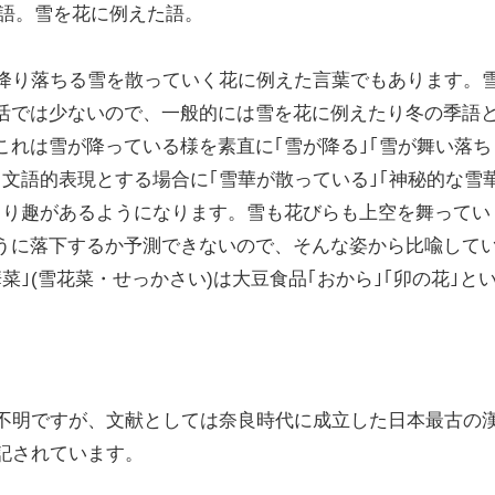
た語。雪を花に例えた語。
、降り落ちる雪を散っていく花に例えた言葉でもあります。
活では少ないので、一般的には雪を花に例えたり冬の季語
これは雪が降っている様を素直に｢雪が降る｣｢雪が舞い落ち
、文語的表現とする場合に｢雪華が散っている｣｢神秘的な雪
より趣があるようになります。雪も花びらも上空を舞ってい
うに落下するか予測できないので、そんな姿から比喩して
菜｣(雪花菜・せっかさい)は大豆食品｢おから｣｢卯の花｣と
ら不明ですが、文献としては奈良時代に成立した日本最古の
が記されています。