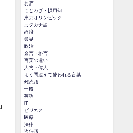
お酒
ことわざ・慣用句
東京オリンピック
カタカナ語
経済
業界
政治
金言・格言
言葉の違い
人物・偉人
よく間違えて使われる言葉
難読語
一般
英語
IT
｣
ビジネス
医療
法律
流行語