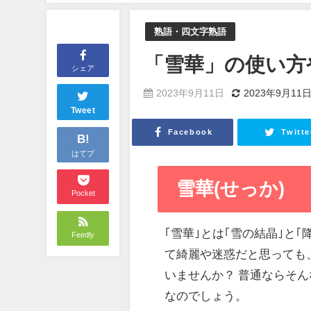
熟語・四文字熟語
「雪華」の使い方
シェア
2023年9月11日
2023年9月11
Tweet
Facebook
Twitte
B!
はてブ
雪華(せっか)
Pocket
｢雪華｣とは｢雪の結晶｣と
Feedly
て綺麗や迷惑だと思っても
いませんか？ 普通ならそ
なのでしょう。