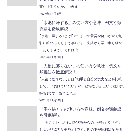
事が上手くいかない例え...
2023年12月1日
「水泡に帰する」の使い方や意味、例文や類
義語を徹底解説！
｢水泡に帰する｣とは｢それまでの苦労や努力が全て無
駄に終わってしまう事｣です。失敗から学ぶ事も確か
にありますが、それは成...
2023年11月30日
「人後に落ちない」の使い方や意味、例文や
類義語を徹底解説！
｢人後に落ちない｣とは｢相手と自分の実力などを比較
して、『負けていない』や『劣らない』という強い気
持ち｣です。あれこれと...
2023年11月30日
「手を拱く」の使い方や意味、例文や類義語
を徹底解説！
｢手を拱く｣とは｢腕組み状態からの『傍観』や『何も
しない非協力な姿勢』｣です。世の中が便利になるほ