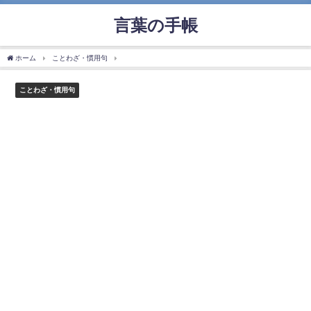
言葉の手帳
ホーム
ことわざ・慣用句
「足が出る」の使い方や意味、例文や類義語を徹底解説！
ことわざ・慣用句