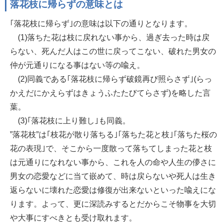
落花枝に帰らずの意味とは
｢落花枝に帰らず｣の意味は以下の通りとなります。
(1)落ちた花は枝に戻れない事から、過ぎ去った時は戻
らない、死んだ人はこの世に戻ってこない、破れた男女の
仲が元通りになる事はない等の喩え。
(2)同義である｢落花枝に帰らず破鏡再び照らさず｣(らっ
かえだにかえらずはきょうふたたびてらさず)を略した言
葉。
(3)｢落花枝に上り難し｣も同義。
”落花枝”は｢枝花が散り落ちる｣｢落ちた花と枝｣｢落ちた桜の
花の表現｣で、そこから一度散って落ちてしまった花と枝
は元通りになれない事から、これを人の命や人生の儚さに
男女の恋愛などに当て嵌めて、時は戻らないや死人は生き
返らないに壊れた恋愛は修復が出来ないといった喩えにな
ります。よって、更に深読みするとだからこそ物事を大切
や大事にすべきとも受け取れます。