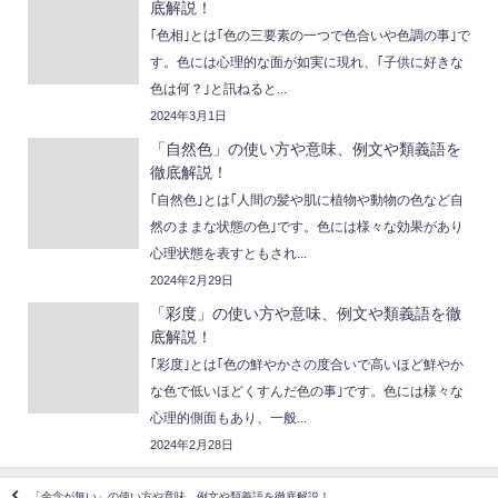
底解説！
｢色相｣とは｢色の三要素の一つで色合いや色調の事｣で
す。色には心理的な面が如実に現れ、｢子供に好きな
色は何？｣と訊ねると...
2024年3月1日
「自然色」の使い方や意味、例文や類義語を
徹底解説！
｢自然色｣とは｢人間の髪や肌に植物や動物の色など自
然のままな状態の色｣です。色には様々な効果があり
心理状態を表すともされ...
2024年2月29日
「彩度」の使い方や意味、例文や類義語を徹
底解説！
｢彩度｣とは｢色の鮮やかさの度合いで高いほど鮮やか
な色で低いほどくすんだ色の事｣です。色には様々な
心理的側面もあり、一般...
2024年2月28日
「余念が無い」の使い方や意味、例文や類義語を徹底解説！