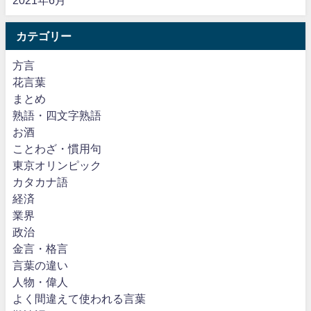
2021年6月
カテゴリー
方言
花言葉
まとめ
熟語・四文字熟語
お酒
ことわざ・慣用句
東京オリンピック
カタカナ語
経済
業界
政治
金言・格言
言葉の違い
人物・偉人
よく間違えて使われる言葉