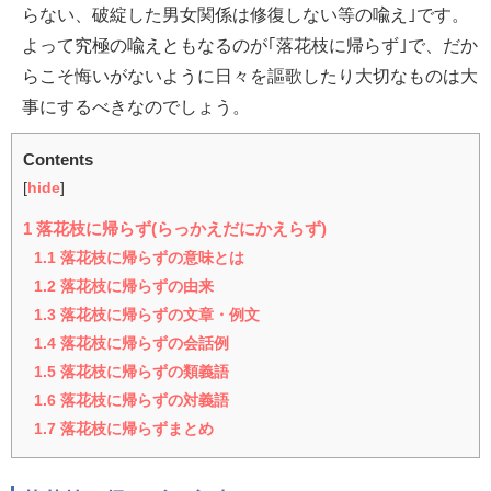
らない、破綻した男女関係は修復しない等の喩え｣です。
よって究極の喩えともなるのが｢落花枝に帰らず｣で、だか
らこそ悔いがないように日々を謳歌したり大切なものは大
事にするべきなのでしょう。
Contents
[
hide
]
1
落花枝に帰らず(らっかえだにかえらず)
1.1
落花枝に帰らずの意味とは
1.2
落花枝に帰らずの由来
1.3
落花枝に帰らずの文章・例文
1.4
落花枝に帰らずの会話例
1.5
落花枝に帰らずの類義語
1.6
落花枝に帰らずの対義語
1.7
落花枝に帰らずまとめ