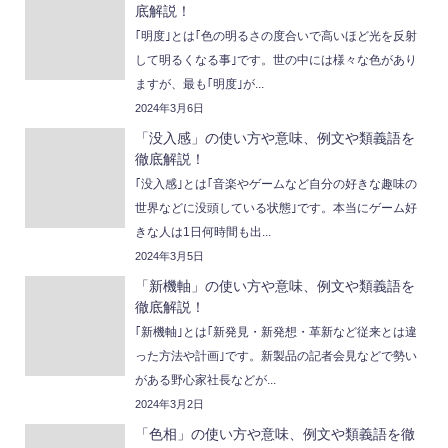
底解説！
｢明度｣とは｢色の明るさの度合いで高いほど光を反射
して明るくなる事｣です。世の中には様々な色があり
ますが、最も｢明度｣が...
2024年3月6日
「没入感」の使い方や意味、例文や類義語を
徹底解説！
｢没入感｣とは｢音楽やゲームなど自分の好きな趣味の
世界などに没頭している状態｣です。本当にゲーム好
きな人は1日何時間も出...
2024年3月5日
「新機軸」の使い方や意味、例文や類義語を
徹底解説！
｢新機軸｣とは｢新発見・新発想・革新など従来とは違
った方法や計画｣です。新製品の記者会見などで勢い
がある野心家社長などが...
2024年3月2日
「色相」の使い方や意味、例文や類義語を徹