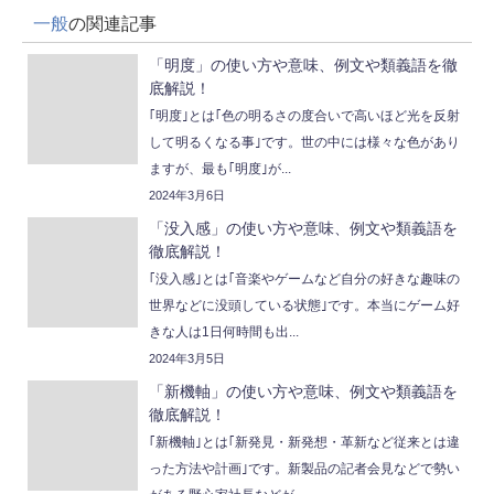
一般
の関連記事
「明度」の使い方や意味、例文や類義語を徹
底解説！
｢明度｣とは｢色の明るさの度合いで高いほど光を反射
して明るくなる事｣です。世の中には様々な色があり
ますが、最も｢明度｣が...
2024年3月6日
「没入感」の使い方や意味、例文や類義語を
徹底解説！
｢没入感｣とは｢音楽やゲームなど自分の好きな趣味の
世界などに没頭している状態｣です。本当にゲーム好
きな人は1日何時間も出...
2024年3月5日
「新機軸」の使い方や意味、例文や類義語を
徹底解説！
｢新機軸｣とは｢新発見・新発想・革新など従来とは違
った方法や計画｣です。新製品の記者会見などで勢い