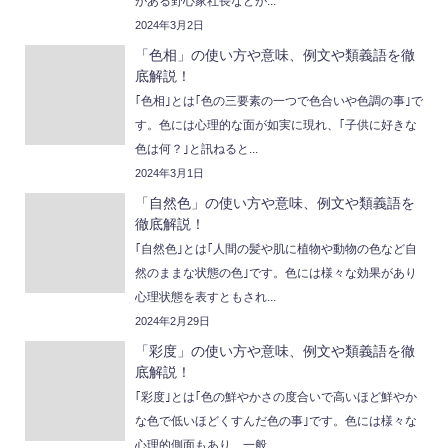
がある野心家社長などが...
2024年3月2日
「色相」の使い方や意味、例文や類義語を徹
底解説！
｢色相｣とは｢色の三要素の一つで色合いや色調の事｣で
す。色には心理的な面が如実に現れ、｢子供に好きな
色は何？｣と訊ねると...
2024年3月1日
「自然色」の使い方や意味、例文や類義語を
徹底解説！
｢自然色｣とは｢人間の髪や肌に植物や動物の色など自
然のままな状態の色｣です。色には様々な効果があり
心理状態を表すともされ...
2024年2月29日
「彩度」の使い方や意味、例文や類義語を徹
底解説！
｢彩度｣とは｢色の鮮やかさの度合いで高いほど鮮やか
な色で低いほどくすんだ色の事｣です。色には様々な
心理的側面もあり、一般...