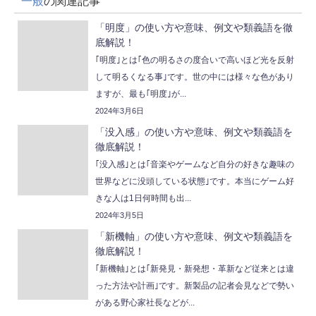
一般
の関連記事
「明度」の使い方や意味、例文や類義語を徹
底解説！
｢明度｣とは｢色の明るさの度合いで高いほど光を反射
して明るくなる事｣です。世の中には様々な色があり
ますが、最も｢明度｣が...
2024年3月6日
「没入感」の使い方や意味、例文や類義語を
徹底解説！
｢没入感｣とは｢音楽やゲームなど自分の好きな趣味の
世界などに没頭している状態｣です。本当にゲーム好
きな人は1日何時間も出...
2024年3月5日
「新機軸」の使い方や意味、例文や類義語を
徹底解説！
｢新機軸｣とは｢新発見・新発想・革新など従来とは違
った方法や計画｣です。新製品の記者会見などで勢い
がある野心家社長などが...