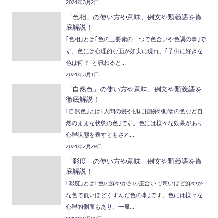
2024年3月2日
「色相」の使い方や意味、例文や類義語を徹
底解説！
｢色相｣とは｢色の三要素の一つで色合いや色調の事｣で
す。色には心理的な面が如実に現れ、｢子供に好きな
色は何？｣と訊ねると...
2024年3月1日
「自然色」の使い方や意味、例文や類義語を
徹底解説！
｢自然色｣とは｢人間の髪や肌に植物や動物の色など自
然のままな状態の色｣です。色には様々な効果があり
心理状態を表すともされ...
2024年2月29日
「彩度」の使い方や意味、例文や類義語を徹
底解説！
｢彩度｣とは｢色の鮮やかさの度合いで高いほど鮮やか
な色で低いほどくすんだ色の事｣です。色には様々な
心理的側面もあり、一般...