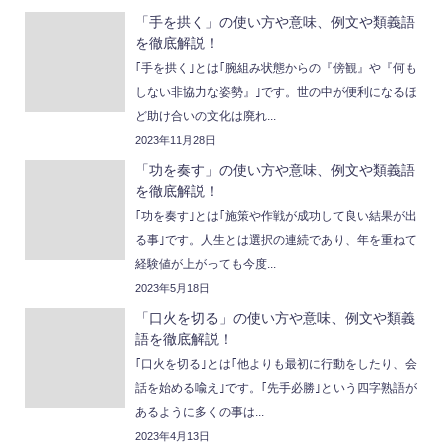
「手を拱く」の使い方や意味、例文や類義語
を徹底解説！
｢手を拱く｣とは｢腕組み状態からの『傍観』や『何も
しない非協力な姿勢』｣です。世の中が便利になるほ
ど助け合いの文化は廃れ...
2023年11月28日
「功を奏す」の使い方や意味、例文や類義語
を徹底解説！
｢功を奏す｣とは｢施策や作戦が成功して良い結果が出
る事｣です。人生とは選択の連続であり、年を重ねて
経験値が上がっても今度...
2023年5月18日
「口火を切る」の使い方や意味、例文や類義
語を徹底解説！
｢口火を切る｣とは｢他よりも最初に行動をしたり、会
話を始める喩え｣です。｢先手必勝｣という四字熟語が
あるように多くの事は...
2023年4月13日