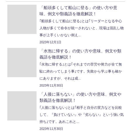
「船頭多くして船山に登る」の使い方や意
味、例文や類義語を徹底解説！
｢船頭多くして船山に登る｣とは｢リーダーとなる中心
人物が多くて命令が統一されないと、現場は混乱し物
事が上手くいかない例え...
2023年12月1日
「水泡に帰する」の使い方や意味、例文や類
義語を徹底解説！
｢水泡に帰する｣とは｢それまでの苦労や努力が全て無
駄に終わってしまう事｣です。失敗から学ぶ事も確か
にありますが、それは成...
2023年11月30日
「人後に落ちない」の使い方や意味、例文や
類義語を徹底解説！
｢人後に落ちない｣とは｢相手と自分の実力などを比較
して、『負けていない』や『劣らない』という強い気
持ち｣です。あれこれと...
2023年11月30日