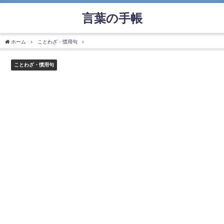
言葉の手帳
ホーム
ことわざ・慣用句
「相好を崩す」の使い方や意味、例文や類義語を徹底解説
ことわざ・慣用句