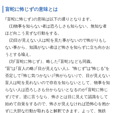
盲蛇に怖じずの意味とは
｢盲蛇に怖じず｣の意味は以下の通りとなります。
(1)物事を知らない者は恐ろしさも知らない。無知な者
ほど向こう見ずな行動をする。
(2)目が見えない人は蛇を見た事がないので怖がりもし
ない事から、知識がない者ほど怖さを知らずに立ち向かお
うとする喩え。
(3)｢盲蛇に怖じず｣、略した｢盲蛇｣なども同義。
”盲”は｢盲人の略｣｢目が見えない人｣、”怖じず”は”怖じる”を
否定して｢怖じ気つかない｣｢怖がらない｣で、目が見えない
盲人は蛇を見れないので存在を知らないとして、物事を知
らない人は恐ろしさも分からないとなるのが｢盲蛇に怖じ
ず｣です。逆に言うなら、怖さとは目に見えて認識をして
始めて自覚をするので、怖さが見えなければ恐怖心を抱か
ずに大胆な行動が取れると解釈できます。よって、無鉄