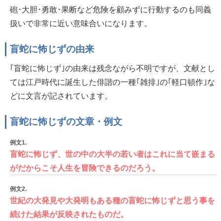
砲･大胆･勇敢･果断など危険を顧みずに行動するのも同義
扱いで非常に近い意味合いになります。
盲蛇に怖じずの由来
｢盲蛇に怖じず｣の由来は残念ながら不明ですが、文献とし
ては江戸時代に誕生した俳諧の一種｢雑排｣の｢軽口頓作｣な
どに文言が記されています。
盲蛇に怖じずの文章・例文
例文1.
盲蛇に怖じず、世の中の大半の若い者はこれに当て嵌まる
がだからこそ人生を冒険できるのだろう。
例文2.
世紀の大発見や大発明もある種の盲蛇に怖じずと思う事を
続けた結果が反映されたものだ。