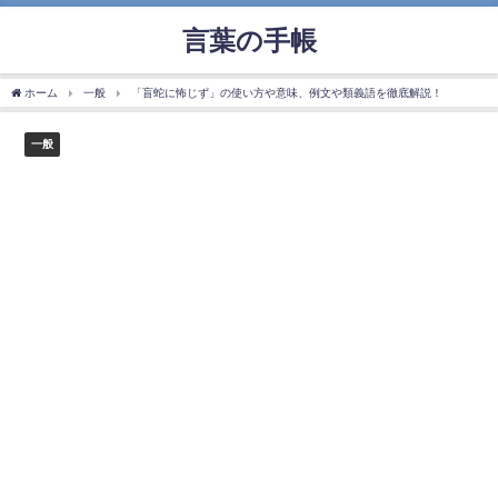
言葉の手帳
ホーム
一般
「盲蛇に怖じず」の使い方や意味、例文や類義語を徹底解説！
一般