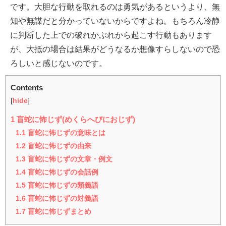
です。大胆な行動を取れるのは勇気があるというより、無
知や無謀だと分かっていないからですよね。もちろん冷静
に判断した上での破れかぶれから起こす行動もあります
が、大抵の場合は結果がどうなるか想像すらしないので恐
ろしいと感じないのです。
Contents
[
hide
]
1
盲蛇に怖じず(めくらへびにおじず)
1.1
盲蛇に怖じずの意味とは
1.2
盲蛇に怖じずの由来
1.3
盲蛇に怖じずの文章・例文
1.4
盲蛇に怖じずの会話例
1.5
盲蛇に怖じずの類義語
1.6
盲蛇に怖じずの対義語
1.7
盲蛇に怖じずまとめ