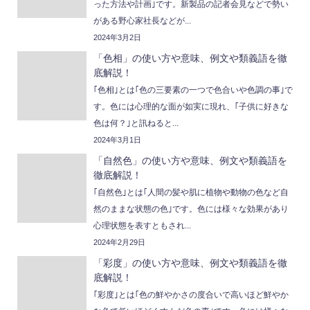
った方法や計画｣です。新製品の記者会見などで勢い
がある野心家社長などが...
2024年3月2日
「色相」の使い方や意味、例文や類義語を徹
底解説！
｢色相｣とは｢色の三要素の一つで色合いや色調の事｣で
す。色には心理的な面が如実に現れ、｢子供に好きな
色は何？｣と訊ねると...
2024年3月1日
「自然色」の使い方や意味、例文や類義語を
徹底解説！
｢自然色｣とは｢人間の髪や肌に植物や動物の色など自
然のままな状態の色｣です。色には様々な効果があり
心理状態を表すともされ...
2024年2月29日
「彩度」の使い方や意味、例文や類義語を徹
底解説！
｢彩度｣とは｢色の鮮やかさの度合いで高いほど鮮やか