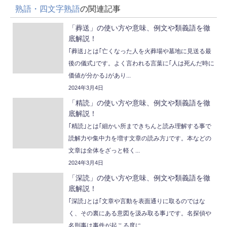
熟語・四文字熟語
の関連記事
「葬送」の使い方や意味、例文や類義語を徹
底解説！
｢葬送｣とは｢亡くなった人を火葬場や墓地に見送る最
後の儀式｣です。よく言われる言葉に｢人は死んだ時に
価値が分かる｣があり...
2024年3月4日
「精読」の使い方や意味、例文や類義語を徹
底解説！
｢精読｣とは｢細かい所まできちんと読み理解する事で
読解力や集中力を増す文章の読み方｣です。本などの
文章は全体をざっと軽く...
2024年3月4日
「深読」の使い方や意味、例文や類義語を徹
底解説！
｢深読｣とは｢文章や言動を表面通りに取るのではな
く、その裏にある意図を汲み取る事｣です。名探偵や
名刑事は事件が起こる度に...