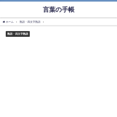
言葉の手帳
ホーム
熟語・四文字熟語
「犂牛之喩」の使い方や意味、例文や類義語を徹底解説！
熟語・四文字熟語