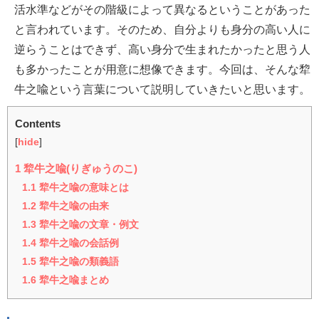
活水準などがその階級によって異なるということがあった
と言われています。そのため、自分よりも身分の高い人に
逆らうことはできず、高い身分で生まれたかったと思う人
も多かったことが用意に想像できます。今回は、そんな犂
牛之喩という言葉について説明していきたいと思います。
Contents
[
hide
]
1
犂牛之喩(りぎゅうのこ)
1.1
犂牛之喩の意味とは
1.2
犂牛之喩の由来
1.3
犂牛之喩の文章・例文
1.4
犂牛之喩の会話例
1.5
犂牛之喩の類義語
1.6
犂牛之喩まとめ