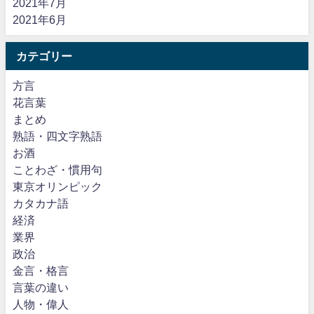
2021年7月
2021年6月
カテゴリー
方言
花言葉
まとめ
熟語・四文字熟語
お酒
ことわざ・慣用句
東京オリンピック
カタカナ語
経済
業界
政治
金言・格言
言葉の違い
人物・偉人