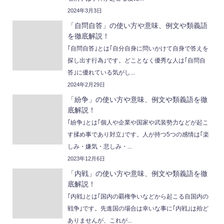
2024年3月3日
「自問自答」の使い方や意味、例文や類義語
を徹底解説！
｢自問自答｣とは｢自分自身に問いかけて自身で答えを
探し出す行為｣です。どことなく優秀な人は｢自問自
答｣に優れている気がし...
2024年2月29日
「紛争」の使い方や意味、例文や類義語を徹
底解説！
｢紛争｣とは｢個人や企業や国家や武装勢力などが起こ
す揉め事であり対立｣です。人が持つ5つの感情は｢楽
しみ・嫌気・悲しみ・...
2023年12月6日
「内戦」の使い方や意味、例文や類義語を徹
底解説！
｢内戦｣とは｢国内の覇権争いなどから起こる自国内の
戦争｣です。先進国の場合は幸いな事に｢内戦｣は殆ど
ありませんが、これが...