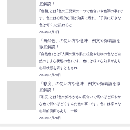
底解説！
｢色相｣とは｢色の三要素の一つで色合いや色調の事｣で
す。色には心理的な面が如実に現れ、｢子供に好きな
色は何？｣と訊ねると...
2024年3月1日
「自然色」の使い方や意味、例文や類義語を
徹底解説！
｢自然色｣とは｢人間の髪や肌に植物や動物の色など自
然のままな状態の色｣です。色には様々な効果があり
心理状態を表すともされ...
2024年2月29日
「彩度」の使い方や意味、例文や類義語を徹
底解説！
｢彩度｣とは｢色の鮮やかさの度合いで高いほど鮮やか
な色で低いほどくすんだ色の事｣です。色には様々な
心理的側面もあり、一般...
2024年2月28日