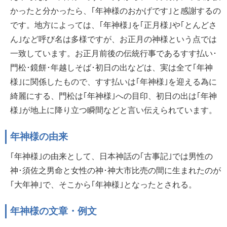
かったと分かったら、｢年神様のおかげです｣と感謝するの
です。地方によっては、｢年神様｣を｢正月様｣や｢とんどさ
ん｣など呼び名は多様ですが、お正月の神様という点では
一致しています。お正月前後の伝統行事であるすす払い･
門松･鏡餅･年越しそば･初日の出などは、実は全て｢年神
様｣に関係したもので、すす払いは｢年神様｣を迎える為に
綺麗にする、門松は｢年神様｣への目印、初日の出は｢年神
様｣が地上に降り立つ瞬間などと言い伝えられています。
年神様の由来
｢年神様｣の由来として、日本神話の｢古事記｣では男性の
神･須佐之男命と女性の神･神大市比売の間に生まれたのが
｢大年神｣で、そこから｢年神様｣となったとされる。
年神様の文章・例文