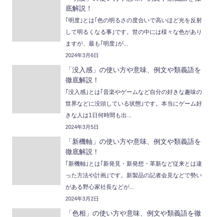
底解説！
｢明度｣とは｢色の明るさの度合いで高いほど光を反射
して明るくなる事｣です。世の中には様々な色があり
ますが、最も｢明度｣が...
2024年3月6日
「没入感」の使い方や意味、例文や類義語を
徹底解説！
｢没入感｣とは｢音楽やゲームなど自分の好きな趣味の
世界などに没頭している状態｣です。本当にゲーム好
きな人は1日何時間も出...
2024年3月5日
「新機軸」の使い方や意味、例文や類義語を
徹底解説！
｢新機軸｣とは｢新発見・新発想・革新など従来とは違
った方法や計画｣です。新製品の記者会見などで勢い
がある野心家社長などが...
2024年3月2日
「色相」の使い方や意味、例文や類義語を徹