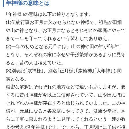
年神様の意味とは
｢年神様｣の意味は以下の通りとなります。
(1)伝統行事お正月に欠かせられない神様で、祖先が田畑
や山の神となり、お正月になるとそれぞれの家庭にやって
きて一年を守ってくれるという習わしであり教え。
(2)一年の初めとなる元旦には、山の神や田の神が｢年神｣
となり、それぞれの家に幸せや子孫繁栄があるように見守
ると、昔の人は考えていた。
(3)別表記｢歳神様｣、別名｢正月様｣｢歳徳神｣｢大年神｣も同
義となる。
厳密な解釈はそれぞれの地方などで違いもありますが、要
するに昔は神様が今以上に信仰されていて、山や田んぼに
それぞれの神様が存在すると信じられていました。この神
様が、元旦になると各家庭にやってきて、健康や幸福、さ
らに子宝に恵まれるように見守ってくれるという一連の教
えや考えが｢年神様｣です。ですから、正月明けに子供が授