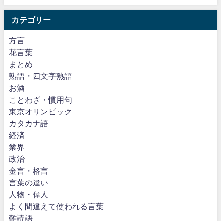
カテゴリー
方言
花言葉
まとめ
熟語・四文字熟語
お酒
ことわざ・慣用句
東京オリンピック
カタカナ語
経済
業界
政治
金言・格言
言葉の違い
人物・偉人
よく間違えて使われる言葉
難読語