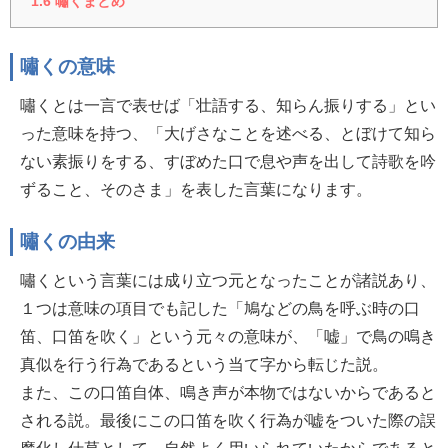
1.6
嘯くまとめ
嘯くの意味
嘯くとは一言で表せば「壮語する、知らん振りする」とい
った意味を持つ、「大げさなことを述べる、とぼけて知ら
ない素振りをする、すぼめた口で息や声を出して詩歌を吟
ずること、そのさま」を表した言葉になります。
嘯くの由来
嘯くという言葉には成り立つ元となったことが諸説あり、
１つは意味の項目でも記した「鳩などの鳥を呼ぶ時の口
笛、口笛を吹く」という元々の意味が、「嘘」で鳥の鳴き
真似を行う行為であるという当て字から転じた説。
また、この口笛自体、鳴き声が本物ではないからであると
される説。最後にこの口笛を吹く行為が嘘をついた際の誤