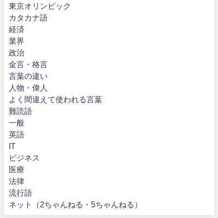
東京オリンピック
カタカナ語
経済
業界
政治
金言・格言
言葉の違い
人物・偉人
よく間違えて使われる言葉
難読語
一般
英語
IT
ビジネス
医療
法律
流行語
ネット（2ちゃんねる・5ちゃんねる）