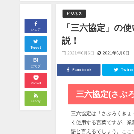
ビジネス
「三六協定」の使
シェア
説！
Tweet
2021年6月6日
2021年6月6日
B!
はてブ
Facebook
Twitte
Pocket
三六協定(さぶ
Feedly
三六協定は「さぶろくきょ
く使用する言葉ですが、業
語と言えるでしょう。ここ