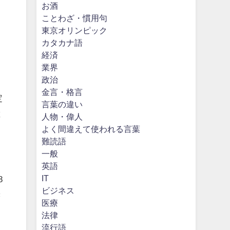
お酒
ことわざ・慣用句
東京オリンピック
う
カタカナ語
経済
業界
政治
金言・格言
定
言葉の違い
と
人物・偉人
よく間違えて使われる言葉
難読語
一般
英語
IT
8
ビジネス
き
医療
法律
流行語