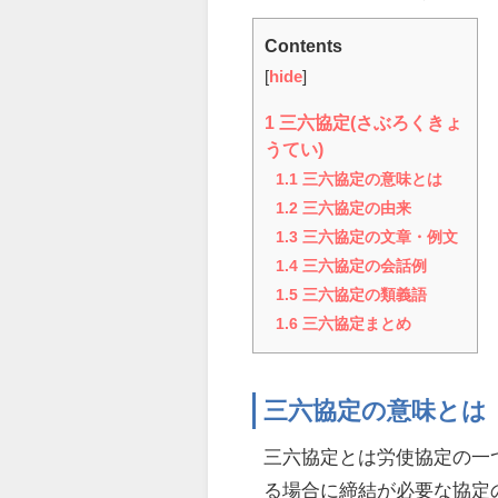
Contents
[
hide
]
1
三六協定(さぶろくきょ
うてい)
1.1
三六協定の意味とは
1.2
三六協定の由来
1.3
三六協定の文章・例文
1.4
三六協定の会話例
1.5
三六協定の類義語
1.6
三六協定まとめ
三六協定の意味とは
三六協定とは労使協定の一
る場合に締結が必要な協定