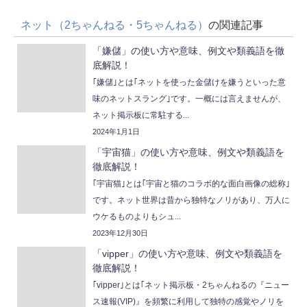
ネット（2ちゃんねる・5ちゃんねる）
の関連記事
「嫌儲」の使い方や意味、例文や類義語を徹
底解説！
｢嫌儲｣とは｢ネットを使った金儲けを嫌うといった意
味のネットスラング｣です。一概には言えませんが、
ネット掲示板に常駐する...
2024年1月1日
「宇宙猫」の使い方や意味、例文や類義語を
徹底解説！
｢宇宙猫｣とは｢宇宙と猫のコラボ的な面白画像の総称｣
です。ネット世界は昔から独特なノリがあり、万人に
ウケるものよりもシュ...
2023年12月30日
「vipper」の使い方や意味、例文や類義語を
徹底解説！
｢vipper｣とは｢ネット掲示板・2ちゃんねるの『ニュー
ス速報(VIP)』を頻繁に利用して独特の感覚やノリを