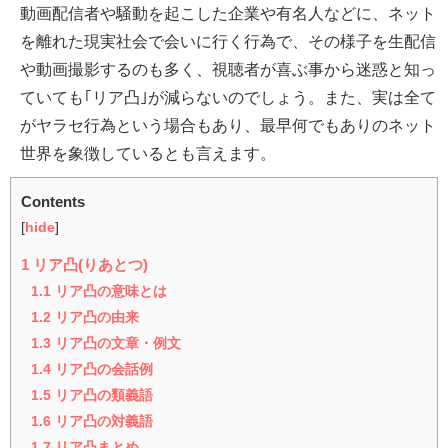
動画配信者や騒動を起こした企業や有名人などに、ネット
を離れた現実社会で会いに行く行為で、その様子を生配信
や動画撮影するのも多く、視聴者が喜ぶ事から迷惑と知っ
ていても｢リア凸｣が減らないのでしょう。また、実は全て
がヤラセ行為という場合もあり、最早何でもありのネット
世界を象徴しているとも言えます。
Contents
[
hide
]
1
リア凸(りあとつ)
1.1
リア凸の意味とは
1.2
リア凸の由来
1.3
リア凸の文章・例文
1.4
リア凸の会話例
1.5
リア凸の類義語
1.6
リア凸の対義語
1.7
リア凸まとめ