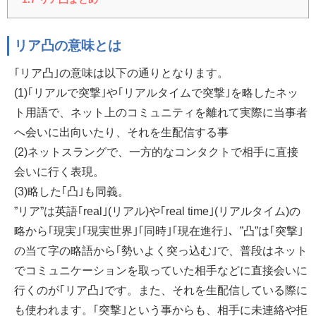
リア凸の意味とは
｢リア凸｣の意味は以下の通りとなります。
(1)｢リアルで突撃｣や｢リアルタイムで突撃｣を略したネッ
ト用語で、ネット上のコミュニティを離れて実際に当事者
へ会いに出向いたり、それを生配信する事
(2)ネットスラングで、一方的なコンタクトで相手に直接
会いに行く表現。
(3)略した｢凸｣も同義。
”リア”は英語｢real｣(リアル)や｢real time｣(リアルタイム)の
略から｢現実｣｢現実世界｣｢同時｣｢現在進行｣、”凸”は｢突撃｣
の当て字の略語から｢勢いよく突っ込む｣で、普段はネット
でコミュニケーションを取っていた相手などに直接会いに
行くのが｢リア凸｣です。また、それを生配信している際に
も使われます。｢突撃｣という事からも、相手に未連絡や拒