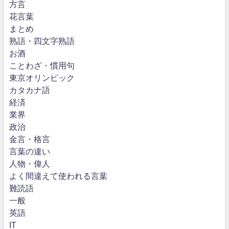
方言
花言葉
まとめ
熟語・四文字熟語
お酒
ことわざ・慣用句
東京オリンピック
カタカナ語
経済
業界
政治
金言・格言
言葉の違い
人物・偉人
よく間違えて使われる言葉
難読語
一般
英語
IT