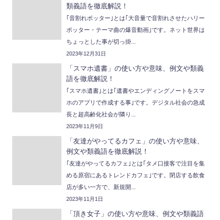
類義語を徹底解説！
｢音割れポッター｣とは｢大音量で音割れさせたハリー
ポッター・テーマ曲の爆音動画｣です。ネット世界は
ちょっとした事が切っ掛...
2023年12月31日
「スマホ遺書」の使い方や意味、例文や類義
語を徹底解説！
｢スマホ遺書｣とは｢遺書やエンディングノートをスマ
ホのアプリで作成する事｣です。デジタル社会の急成
長と超高齢化社会が隣り...
2023年11月9日
「友達がやってるカフェ」の使い方や意味、
例文や類義語を徹底解説！
｢友達がやってるカフェ｣とは｢タメ口接客で注目を集
める原宿にあるトレンドカフェ｣です。閉店する飲食
店が多い一方で、新規開...
2023年11月1日
「頂き女子」の使い方や意味、例文や類義語