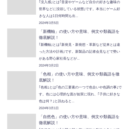
｢没入感｣とは｢音楽やゲームなど自分の好きな趣味の
世界などに没頭している状態｣です。本当にゲーム好
きな人は1日何時間も出...
2024年3月5日
「新機軸」の使い方や意味、例文や類義語を
徹底解説！
｢新機軸｣とは｢新発見・新発想・革新など従来とは違
った方法や計画｣です。新製品の記者会見などで勢い
がある野心家社長などが...
2024年3月2日
「色相」の使い方や意味、例文や類義語を徹
底解説！
｢色相｣とは｢色の三要素の一つで色合いや色調の事｣で
す。色には心理的な面が如実に現れ、｢子供に好きな
色は何？｣と訊ねると...
2024年3月1日
「自然色」の使い方や意味、例文や類義語を
徹底解説！