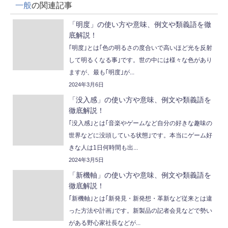
一般
の関連記事
「明度」の使い方や意味、例文や類義語を徹
底解説！
｢明度｣とは｢色の明るさの度合いで高いほど光を反射
して明るくなる事｣です。世の中には様々な色があり
ますが、最も｢明度｣が...
2024年3月6日
「没入感」の使い方や意味、例文や類義語を
徹底解説！
｢没入感｣とは｢音楽やゲームなど自分の好きな趣味の
世界などに没頭している状態｣です。本当にゲーム好
きな人は1日何時間も出...
2024年3月5日
「新機軸」の使い方や意味、例文や類義語を
徹底解説！
｢新機軸｣とは｢新発見・新発想・革新など従来とは違
った方法や計画｣です。新製品の記者会見などで勢い
がある野心家社長などが...