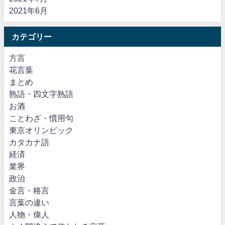
2021年6月
カテゴリー
方言
花言葉
まとめ
熟語・四文字熟語
お酒
ことわざ・慣用句
東京オリンピック
カタカナ語
経済
業界
政治
金言・格言
言葉の違い
人物・偉人