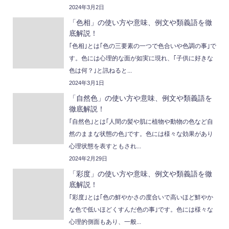
2024年3月2日
「色相」の使い方や意味、例文や類義語を徹
底解説！
｢色相｣とは｢色の三要素の一つで色合いや色調の事｣で
す。色には心理的な面が如実に現れ、｢子供に好きな
色は何？｣と訊ねると...
2024年3月1日
「自然色」の使い方や意味、例文や類義語を
徹底解説！
｢自然色｣とは｢人間の髪や肌に植物や動物の色など自
然のままな状態の色｣です。色には様々な効果があり
心理状態を表すともされ...
2024年2月29日
「彩度」の使い方や意味、例文や類義語を徹
底解説！
｢彩度｣とは｢色の鮮やかさの度合いで高いほど鮮やか
な色で低いほどくすんだ色の事｣です。色には様々な
心理的側面もあり、一般...