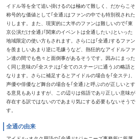
イドル等を全て追い掛けるのは極めて難しく、だからこそ
称号的な価値として｢全通｣はファンの中でも特別視された
りします。また、現実的に大半のファンは難しいので｢東
京公演だけ全通｣｢関東のイベントは全通したい｣といった
地域限定の使い方もされます。さらには｢全通｣するファン
を羨ましいあまり逆に毛嫌うなど、熱狂的なアイドルファ
ン達の間でも色々と面倒事があるそうです。因みにまった
く同じ意味の｢全ステ｣は｢全てのステージに通う｣の略語と
なります。さらに補足するとアイドルの場合を｢全ステ｣、
声優や俳優など舞台の場合を｢全通｣と呼ぶのが正しいとす
る意見もありますが、この辺りは俗語であり正しい意味が
存在する訳ではないのであまり気にする必要もないそうで
す。
全通の由来
アイドル･オタク用語の｢全通｣はジャニーズ事務所に所属