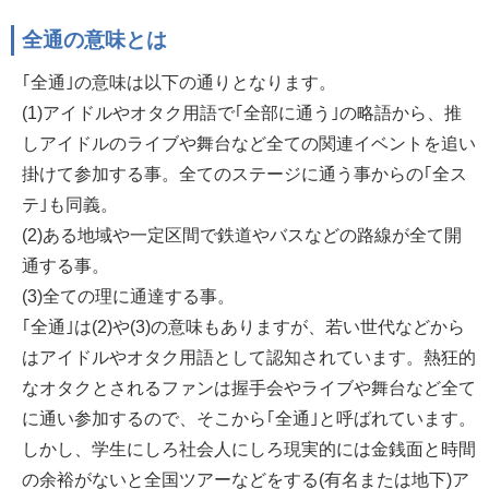
全通の意味とは
｢全通｣の意味は以下の通りとなります。
(1)アイドルやオタク用語で｢全部に通う｣の略語から、推
しアイドルのライブや舞台など全ての関連イベントを追い
掛けて参加する事。全てのステージに通う事からの｢全ス
テ｣も同義。
(2)ある地域や一定区間で鉄道やバスなどの路線が全て開
通する事。
(3)全ての理に通達する事。
｢全通｣は(2)や(3)の意味もありますが、若い世代などから
はアイドルやオタク用語として認知されています。熱狂的
なオタクとされるファンは握手会やライブや舞台など全て
に通い参加するので、そこから｢全通｣と呼ばれています。
しかし、学生にしろ社会人にしろ現実的には金銭面と時間
の余裕がないと全国ツアーなどをする(有名または地下)ア