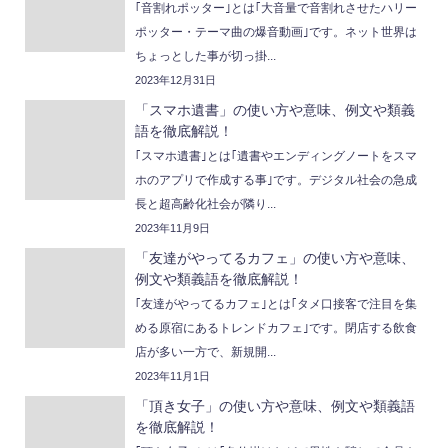
｢音割れポッター｣とは｢大音量で音割れさせたハリー
ポッター・テーマ曲の爆音動画｣です。ネット世界は
ちょっとした事が切っ掛...
2023年12月31日
「スマホ遺書」の使い方や意味、例文や類義
語を徹底解説！
｢スマホ遺書｣とは｢遺書やエンディングノートをスマ
ホのアプリで作成する事｣です。デジタル社会の急成
長と超高齢化社会が隣り...
2023年11月9日
「友達がやってるカフェ」の使い方や意味、
例文や類義語を徹底解説！
｢友達がやってるカフェ｣とは｢タメ口接客で注目を集
める原宿にあるトレンドカフェ｣です。閉店する飲食
店が多い一方で、新規開...
2023年11月1日
「頂き女子」の使い方や意味、例文や類義語
を徹底解説！