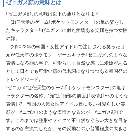
ゼニガメ顔の意味とは
｢ゼニガメ顔｣の意味は以下の通りとなります。
(1)任天堂のゲーム｢ポケットモンスター｣の亀の姿をし
たキャラクター｢ゼニガメ｣に似た愛嬌ある笑顔を持つ女性
の顔。
(2)2023年の韓国・女性アイドルで注目される笑った目
元が任天堂のポケモン・ゲームキャラ｢ゼニガメ｣のような
表情になる顔の事で、可愛らしく自然な感じに愛嬌がある
として日本でも可愛い顔の代名詞になりつつある韓国発の
トレンドワード。
”ゼニガメ”は任天堂のゲーム｢ポケットモンスター｣の亀キ
ャラクターの名称、”顔”は｢頭部の前面｣｢表情｣｢〜のような
表情｣で、韓国の人気女性アイドル達に多い可愛らしい笑
顔が｢ゼニガメ｣のような表情となるのが｢ゼニガメ顔｣で
す。これまでは整形やメイクで不自然なぐらい大きな目を
するのが主流でしたが、その反動なのか普通程度の大きさ