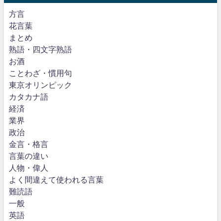
方言
花言葉
まとめ
熟語・四文字熟語
お酒
ことわざ・慣用句
東京オリンピック
カタカナ語
経済
業界
政治
金言・格言
言葉の違い
人物・偉人
よく間違えて使われる言葉
難読語
一般
英語