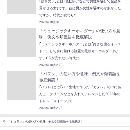
｢頂き女子｣とは｢色仕掛けなどで男性を騙して金品を
貢がせる女｣です。昔は男が女性を騙すのが多かった
ですが、時代が変わりS...
2023年10月31日
「ミュージックキーホルダー」の使い方や意
味、例文や類義語を徹底解説！
｢ミュージックキーホルダー｣とは｢好きな曲をインス
トールして身に着ける話題の最新キーホルダー｣で
す。CDが売れない時代に...
2023年10月23日
「パヌレ」の使い方や意味、例文や類義語を
徹底解説！
｢パヌレ｣とは｢パイ生地で作った『カヌレ』の中にあ
んこ・クリームなどを入れてアレンジした2023年の
トレンドスイーツ｣で...
2023年10月23日
「シュヌレ」の使い方や意味、例文や類義語を徹底解説！