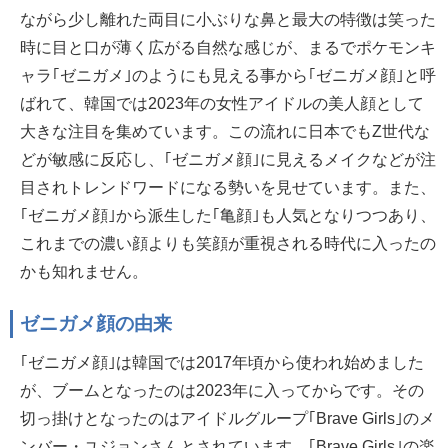
ながら少し離れた両目に小ぶりな鼻と最大の特徴は笑った
時に目と口が薄く広がる自然な感じが、まるでポケモンキ
ャラ｢ゼニガメ｣のようにも見える事から｢ゼニガメ顔｣と呼
ばれて、韓国では2023年の女性アイドルの美人顔として
大きな注目を集めています。この流れに日本でもZ世代な
どが敏感に反応し、｢ゼニガメ顔｣に見えるメイクなどが注
目されトレンドワードになる勢いを見せています。また、
｢ゼニガメ顔｣から派生した｢亀顔｣も人気となりつつあり、
これまでの濃い顔よりも笑顔が重視される時代に入ったの
かも知れません。
ゼニガメ顔の由来
｢ゼニガメ顔｣は韓国では2017年頃から使われ始めました
が、ブームとなったのは2023年に入ってからです。その
切っ掛けとなったのはアイドルグループ｢Brave Girls｣のメ
ンバー・ユジョンさんとされています。｢Brave Girls｣の楽