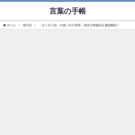
言葉の手帳
ホーム
流行語
「ゼニガメ顔」の使い方や意味、例文や類義語を徹底解説！